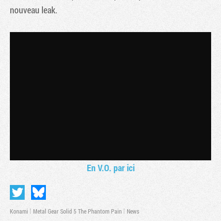
nouveau leak.
En V.O. par ici
Konami
Metal Gear Solid 5 The Phantom Pain
News