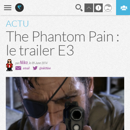
ACTU
En direct
Digest
The Phantom Pain :
le trailer E3
Niko
par
,
le 09 June 2014
email
@nik0tine