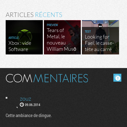
ARTICLES
RÉCENTS
PREVIEW
Tears of
TEST
Metal, le
Looking for
ARTICLE
nouveau
Xbox : vide
Fael, le casse-
William Musō
Software
tête au carré
Masquer les commentaires lus.
zouz
09.06.2014
Cette ambiance de dingue.