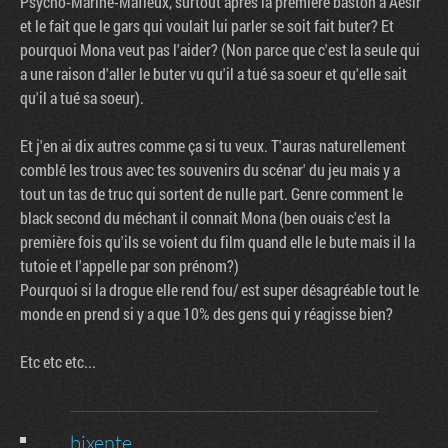
Psycho-Marine-Mafieux, surtout après la première baston à Aesir
et le fait que le gars qui voulait lui parler se soit fait buter? Et
pourquoi Mona veut pas l'aider? (Non parce que c'est la seule qui
a une raison d'aller le buter vu qu'il a tué sa soeur et qu'elle sait
qu'il a tué sa soeur).
Et j'en ai dix autres comme ça si tu veux. T'auras naturellement
comblé les trous avec tes souvenirs du scénar' du jeu mais y a
tout un tas de truc qui sortent de nulle part. Genre comment le
black second du méchant il connait Mona (ben ouais c'est la
première fois qu'ils se voient du film quand elle le bute mais il la
tutoie et l'appelle par son prénom?)
Pourquoi si la drogue elle rend fou/ est super désagréable tout le
monde en prend si y a que 10% des gens qui y réagisse bien?
Etc etc etc...
bixente