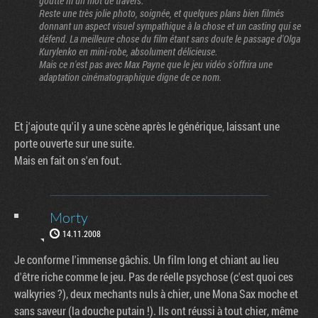
goutte ni un mot de travers.
Reste une très jolie photo, soignée, et quelques plans bien filmés
donnant un aspect visuel sympathique à la chose et un casting qui se
défend. La meilleure chose du film étant sans doute le passage d'Olga
Kurylenko en mini-robe, absolument délicieuse.
Mais ce n'est pas avec Max Payne que le jeu vidéo s'offrira une
adaptation cinématographique digne de ce nom.
Et j'ajoute qu'il y a une scène après le générique, laissant une
porte ouverte sur une suite.
Mais en fait on s'en fout.
Morty
14.11.2008
Je conforme l'immense gâchis. Un film long et chiant au lieu
d'être riche comme le jeu. Pas de réelle psychose (c'est quoi ces
walkyries ?), deux mechants nuls à chier, une Mona Sax moche et
sans saveur (la douche putain !). Ils ont réussi à tout chier, même