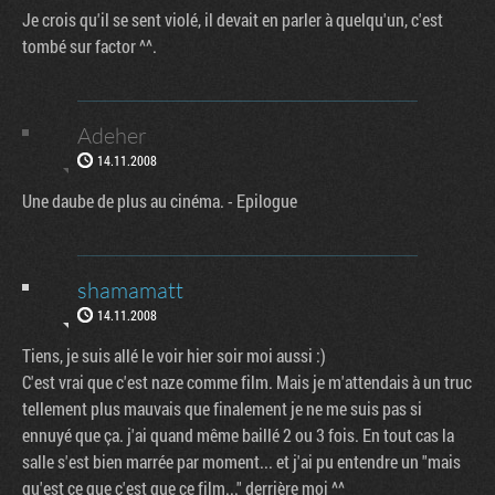
Je crois qu'il se sent violé, il devait en parler à quelqu'un, c'est
tombé sur factor ^^.
Adeher
14.11.2008
Une daube de plus au cinéma. - Epilogue
shamamatt
14.11.2008
Tiens, je suis allé le voir hier soir moi aussi :)
C'est vrai que c'est naze comme film. Mais je m'attendais à un truc
tellement plus mauvais que finalement je ne me suis pas si
ennuyé que ça. j'ai quand même baillé 2 ou 3 fois. En tout cas la
salle s'est bien marrée par moment... et j'ai pu entendre un "mais
qu'est ce que c'est que ce film..." derrière moi ^^