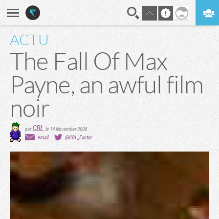
ACTU
En direct
Digest
The Fall Of Max
Payne, an awful film
noir
CBL
par
,
le 14 November 2008
email
@CBL_Factor