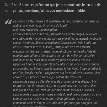
Copié collé aussi, en précisant que je ne connaissais le jeu que de
nom, jamais joué, donc j'allais voir une histoire inédite.
La promo de Max Payne est vendeuse. Action, créatures fantastique,
ambiance mystérieuse. On attend du lourd.
Mais Max Payne est une déception.
Le film commence assez mal, survolant les personnages, dévoilant
une intrigue de manière assez bancale et malheureusement ne décolle
jamais. Seconds rôles sous exploités (la ravissante Mila Kunis, ou
Chris O'Donnel sorti du placard), intrigue qui ne prend jamais,
méchant inintéressant... Rien ne prend. Et pourtant le film flirte du
coté du sympathique Constantine, tentant de mêler surnaturel et
ambiance noire, mais Mark Wahlberg n'est pas Keanu Reeves.
Quelques bonnes idées ponctuent le film, comme ces écrans rouges
lorsque Max est blessé, censée rappeler le jeu vidéo. L'idée est utilisée
une fois, jamais reprise... On passera sur les nombreux plans inutiles,
et ralentis (si précieux dans le jeu vidéo) mal exploités.
L'ensemble aurait pu décoller avec de grosses scènes d'action bien
bourrines. Pas de chance, il n'y en a quasiment pas, ou alors elles
manquent de souffle. Bref, on s'ennuie même lors des fusillades.
L'absence de scénario, les vains efforts du réalisateur auraient pû être
compenser par de la vraie bonne action qui tache, et du sang
justement. Mais le film, tout public, n'en propose pas non plus une