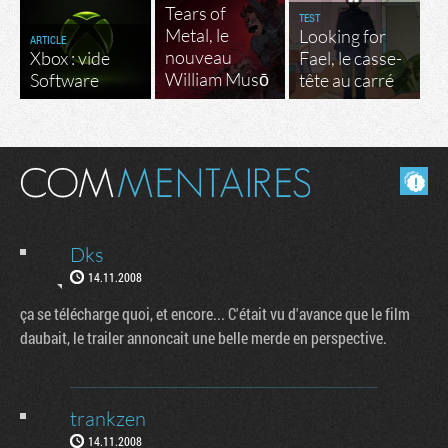
Tears of
TEST
Metal, le
Looking for
ARTICLE
nouveau
Xbox : vide
Fael, le casse-
William Musō
Software
tête au carré
Masquer les commentaires lus.
Dks
14.11.2008
ça se télécharge quoi, et encore... C'était vu d'avance que le film
daubait, le trailer annoncait une belle merde en perspective.
trankzen
14.11.2008