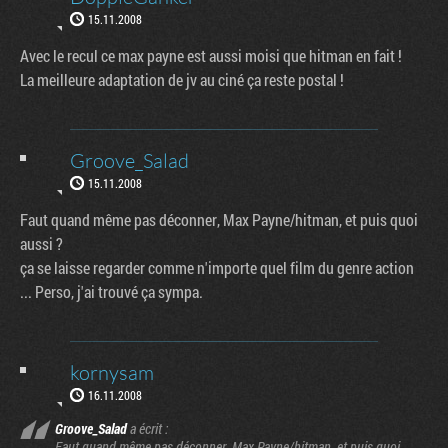
15.11.2008
Avec le recul ce max payne est aussi moisi que hitman en fait !
La meilleure adaptation de jv au ciné ça reste postal !
Groove_Salad
15.11.2008
Faut quand même pas déconner, Max Payne/hitman, et puis quoi
aussi ?
ça se laisse regarder comme n'importe quel film du genre action
... Perso, j'ai trouvé ça sympa.
kornysam
16.11.2008
Factornews
Groove_Salad
a écrit :
Faut quand même pas déconner, Max Payne/hitman, et puis quoi