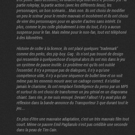
partie roleplay, la partie action (avec les différents lieux), les
personnages, un bon scénario... Mais non. Ils ont choisi de modifier
un peu le scénar' pour le rendre mauvais et incohérent et ils ont choisi
de virer des personnages pour en ajouter d'autres sans intérêt. En
plus, comme le jeu colle globalement à rien du tout, il n'y a aucun
suspense pour le fan. Mais même pour le non-fan, tout est téléphoné
à des kilomètres.
Histoire de coller à la licence, ils ont placé quelques "trademark"
comme des perks, des pip-boy. Gag : ils n'ont pas trouvé de design
qui ressemble à quelquechose d'original alors ils ont mis dans le jeu
un système de pause inutile. Le problème est qu'ils ont oublié
l'essentiel. Il n'y a presque pas de dialogues, il n'y a qu'une
compétence utile, il n'y a qu'une séquence de bullet time et on voit
même pas les ennemis mourir avec un cadrage correct. Il n'utilise
jamais le charisme, ils ont remplacé l'intelligence du perso par un MP5
et surtout ils ont choisi de transformer un jeu génial en un diaporama
chiant. Sans rire, je me suis ennuyé. Devant Fallout ! Il y avait plus de
réflexion dans la bande-annonce du Transporteur 3 que durant tout le
jeu....
En plus d'être une mauvaise adaptation, c'est un très mauvais film tout
court. Même ce pauvre Emil Pagliarulo n'est pas crédible une seconde
dans la peau de Tim Cain.