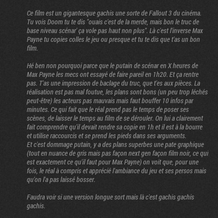
Ce film est un gigantesque gachis une sorte de Fallout 3 du cinéma.
Tu vois Doom tu te dis "ouais c'est de la merde, mais bon le truc de
base niveau scénar' ça vole pas haut non plus". Là c'est l'inverse Max
Payne tu copies colles le jeu ou presque et tu te dis que t'as un bon
film.
Hé ben non pourquoi parce que le putain de scénar en X heures de
Max Payne les mecs ont essayé de faire pareil en 1h20. Et ça rentre
pas. T'as une impression de baclage du truc, que t'es aux pièces. La
réalisation est pas mal foutue, les plans sont bons (un peu trop léchés
peut-être) les acteurs pas mauvais mais faut bouffer 10 infos par
minutes. Ce qui fait que le réal prend pas le temps de poser ses
scènes, de laisser le temps au film de se dérouler. On lui a clairement
fait comprendre qu'il devait rendre sa copie en 1h et il est à la bourre
et utilise raccourcis et se prend les pieds dans ses arguments.
Et c'est dommage putain, y a des plans superbes une pate graphique
(tout en nuance de gris mais pas façon next gen façon film noir, ce qui
est exactement ce qu'il faut pour Max Payne) on voit que, pour une
fois, le réal à compris et apprécié l'ambiance du jeu et ses persos mais
qu'on l'a pas laissé bosser.
Faudra voir si une version longue sort mais là c'est gachis gachis
gachis.