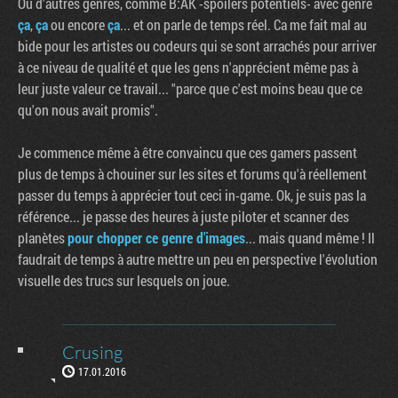
Ou d'autres genres, comme B:AK -spoilers potentiels- avec genre
ça
,
ça
ou encore
ça
... et on parle de temps réel. Ca me fait mal au
bide pour les artistes ou codeurs qui se sont arrachés pour arriver
à ce niveau de qualité et que les gens n'apprécient même pas à
leur juste valeur ce travail... "parce que c'est moins beau que ce
qu'on nous avait promis".
Je commence même à être convaincu que ces gamers passent
plus de temps à chouiner sur les sites et forums qu'à réellement
passer du temps à apprécier tout ceci in-game. Ok, je suis pas la
référence... je passe des heures à juste piloter et scanner des
planètes
pour chopper ce genre d'images
... mais quand même ! Il
faudrait de temps à autre mettre un peu en perspective l'évolution
visuelle des trucs sur lesquels on joue.
Crusing
17.01.2016