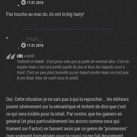
17.01.2016
Pas touche au mac do, ils ont le big tasty!
__MaX__
17.01.2016
CBL
a écrit :
Yolteotl et Kakek : C'est pour cela que je parle de vertical slice. C'est in-
engine mais c'est une petite partie du jeu et tous les taquets sont à
fond. C'est un peu plus honnête qu'un target render mais ce n'est pas
le jeu final. Rien de neuf sous le soleil.
Oui. Cette situation je ne sais pas à qui la reprocher... les éditeurs
jouent sévèrement sur la sémantique et évitent de dire que c'est
ce qui sera visible pour la retail. Par contre, que les gamers en
général (et plus particulièrement les accros comme ceux qui
trainent sur Factor) se fassent avoir par ce genre de "promesses"
(pas vraiment formalisées pour le coup) ça me fait doucement