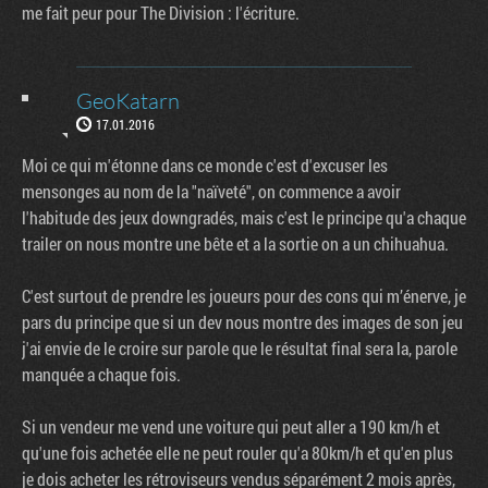
me fait peur pour The Division : l'écriture.
GeoKatarn
17.01.2016
Moi ce qui m'étonne dans ce monde c'est d'excuser les
mensonges au nom de la "naïveté", on commence a avoir
l'habitude des jeux downgradés, mais c'est le principe qu'a chaque
trailer on nous montre une bête et a la sortie on a un chihuahua.
C'est surtout de prendre les joueurs pour des cons qui m’énerve, je
pars du principe que si un dev nous montre des images de son jeu
j'ai envie de le croire sur parole que le résultat final sera la, parole
manquée a chaque fois.
Si un vendeur me vend une voiture qui peut aller a 190 km/h et
qu'une fois achetée elle ne peut rouler qu'a 80km/h et qu'en plus
je dois acheter les rétroviseurs vendus séparément 2 mois après,