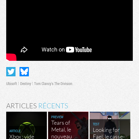
Ubisoft
Destiny
Tom Clancy's The Division
ARTICLES
RÉCENTS
PREVIEW
Tears of
TEST
Metal, le
Looking for
ARTICLE
nouveau
Xbox : vide
Fael, le casse-