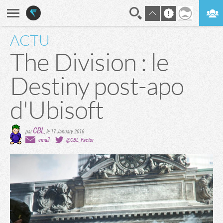
ACTU
En direct
Digest
The Division : le
Destiny post-apo
d'Ubisoft
CBL
par
,
le 17 January 2016
email
@CBL_Factor