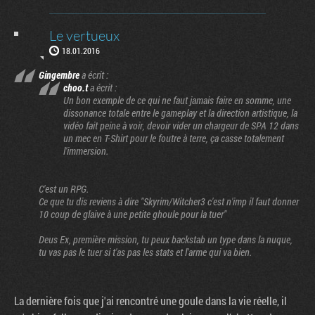
Le vertueux
18.01.2016
Gingembre
a écrit :
choo.t
a écrit :
Un bon exemple de ce qui ne faut jamais faire en somme, une
dissonance totale entre le gameplay et la direction artistique, la
vidéo fait peine à voir, devoir vider un chargeur de SPA 12 dans
un mec en T-Shirt pour le foutre à terre, ça casse totalement
l'immersion.
C'est un RPG.
Ce que tu dis reviens à dire "Skyrim/Witcher3 c'est n'imp il faut donner
10 coup de glaive à une petite ghoule pour la tuer"
Deus Ex, première mission, tu peux backstab un type dans la nuque,
tu vas pas le tuer si t'as pas les stats et l'arme qui va bien.
La dernière fois que j'ai rencontré une goule dans la vie réelle, il