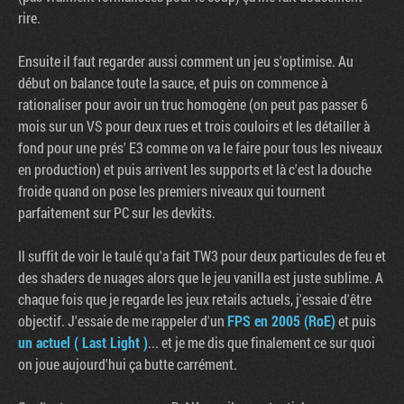
rire.
Ensuite il faut regarder aussi comment un jeu s'optimise. Au
début on balance toute la sauce, et puis on commence à
rationaliser pour avoir un truc homogène (on peut pas passer 6
mois sur un VS pour deux rues et trois couloirs et les détailler à
fond pour une prés' E3 comme on va le faire pour tous les niveaux
en production) et puis arrivent les supports et là c'est la douche
froide quand on pose les premiers niveaux qui tournent
parfaitement sur PC sur les devkits.
Il suffit de voir le taulé qu'a fait TW3 pour deux particules de feu et
des shaders de nuages alors que le jeu vanilla est juste sublime. A
chaque fois que je regarde les jeux retails actuels, j'essaie d'être
objectif. J'essaie de me rappeler d'un
FPS en 2005 (RoE)
et puis
un actuel ( Last Light )
... et je me dis que finalement ce sur quoi
on joue aujourd'hui ça butte carrément.