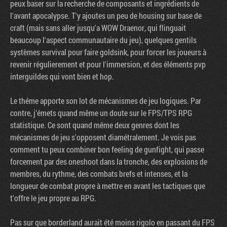
peux baser sur la recherche de composants et ingrédients de
l'avant apocalypse. T'y ajoutes un peu de housing sur base de
craft (mais sans aller jusqu'a WOW Draenor, qui flinguait
beaucoup l'aspect communautaire du jeu), quelques gentils
systèmes survival pour faire goldsink, pour forcer les joueurs à
revenir régulierement et pour l'immersion, et des éléments pvp
interguildes qui vont bien et hop.
Le théme apporte son lot de mécanismes de jeu logiques. Par
contre, j’émets quand même un doute sur le FPS/TPS RPG
statistique. Ce sont quand même deux genres dont les
mécanismes de jeu s'opposent diamétralement. Je vois pas
comment tu peux combiner bon feeling de gunfight, qui passe
forcement par des oneshoot dans la tronche, des explosions de
membres, du rythme, des combats brefs et intenses, et la
longueur de combat propre à mettre en avant les tactiques que
t'offre le jeu propre au RPG.
Pas sur que borderland aurait été moins rigolo en passant du FPS