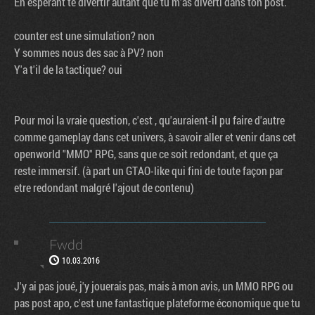
En espérant te divertir autant que tu m'as diverti dans ton post.
counter est une simulation? non
Y sommes nous des sac à PV? non
Y'a t'il de la tactique? oui
Pour moi la vraie question, c'est , qu'auraient-il pu faire d'autre
comme gameplay dans cet univers, à savoir aller et venir dans cet
openworld "MMO" RPG, sans que ce soit redondant, et que ça
reste immersif. (à part un GTAO-like qui fini de toute façon par
etre redondant malgré l'ajout de contenu)
Fwdd
10.03.2016
J'y ai pas joué, j'y jouerais pas, mais à mon avis, un MMO RPG ou
pas post apo, c'est une fantastique plateforme économique que tu