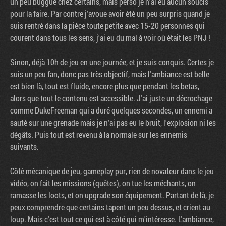
un peu buggué chez certains, mais perso je n'ai eu aucun soucis
pour la faire. Par contre j'avoue avoir été un peu surpris quand je
suis rentré dans la pièce toute petite avec 15-20 personnes qui
courent dans tous les sens, j'ai eu du mal à voir où était les PNJ !
Sinon, déjà 10h de jeu en une journée, et je suis conquis. Certes je
suis un peu fan, donc pas très objectif, mais l'ambiance est belle
est bien là, tout est fluide, encore plus que pendant les betas,
alors que tout le contenu est accessible. J'ai juste un décrochage
comme DukeFreeman qui a duré quelques secondes, un ennemi a
sauté sur une grenade mais je n'ai pas eu le bruit, l'explosion ni les
dégâts. Puis tout est revenu à la normale sur les ennemis
suivants.
Côté mécanique de jeu, gameplay pur, rien de novateur dans le jeu
vidéo, on fait les missions (quêtes), on tue les méchants, on
ramasse les loots, et on upgrade son équipement. Partant de là, je
peux comprendre que certains tapent un peu dessus, et crient au
loup. Mais c'est tout ce qui est à côté qui m'intéresse. L'ambiance,