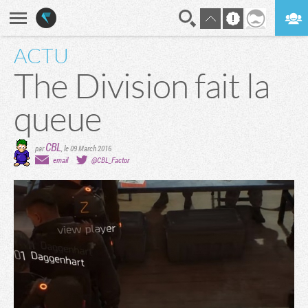
ACTU
En direct
Digest
The Division fait la
queue
CBL
par
,
le 09 March 2016
email
@CBL_Factor