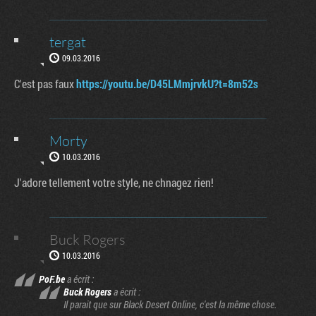
tergat
09.03.2016
C'est pas faux
https://youtu.be/D45LMmjrvkU?t=8m52s
Morty
10.03.2016
J'adore tellement votre style, ne chnagez rien!
Buck Rogers
10.03.2016
PoF.be
a écrit :
Buck Rogers
a écrit :
Il parait que sur Black Desert Online, c'est la même chose.