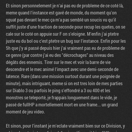
Et sinon personnelement je n'ai pas eu de probleme de ce coté là,
meme quand l'instance est gavé de monde, du moment qu'on
squat pas devant le mec ça m'a pas semblé un soucis vu qu'il
suffit juste d'une fraction de seconde pour recup les quetes, on se
cale sur le coté on appuie sur F on s'eloigne. M'enfin j'ai ptetre
juste eu du bol ou c'est ptetre un bug sur l'instance. Enfin pour les
5h que j'y ai passé depuis hier j'ai vraiment pas eu de probleme de
ce genre (par contre j'ai eu des "décrochages" au niveau des
dégâts des ennemis. Tirer sur le mec et voir la barre de vie
descendre et le mec animé l'impact avec une demi-seconde de
latence. Rare (dans une mission surtout durant une poignée de
minute), mais intriguant, meme si on est tres loin de mes parties
sur Diablo 3 ou parfois le ping s'effondré a 3 ou 400 et les
monstres se teleporté, je frappais longuement dans le vide, je
passé de fullHP a mortellement mort en une frame... un grand
moment de jeu video.
Et sinon, pour l'instant je m'eclate vraiment bien sur ce Division, y