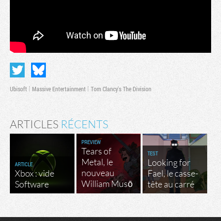
Ubisoft
Massive Entertainment
Tom Clancy's The Division
ARTICLES
RÉCENTS
PREVIEW
Tears of
TEST
Metal, le
Looking for
ARTICLE
nouveau
Xbox : vide
Fael, le casse-
William Musō
Software
tête au carré