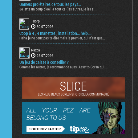
Gamers prolétaires de tous les pays...
Je jette un coup d'oeil à tout ça (les autres, je les ai...
Tuorp
30.07.2026
Coop à 4 , 4 manettes , installation... help....
Haha je ne peux pas te dire mais le premier, qui n'est que...
Nazca
25.07.2026
Un jeu de caisse à conseiller ?
Comme les autres, je recommande aussi Assetto Corsa qui...
SLICE
LES PLUS BEAUX SCREENSHOTS DE LA COMMUNAUTÉ