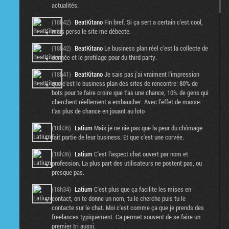
actualités.
(18h42)
BeatKitano
Fin bref. Si ça sert a certain c'est cool,
mais perso le site me débecte.
(18h42)
BeatKitano
Le business plan réel c'est la collecte de
donnée et le profilage pour du third party.
(18h41)
BeatKitano
Je sais pas j'ai vraiment l'impression
que c'est le business plan des sites de rencontre: 80% de
bots pour te faire croire que t'as une chance, 10% de gens qui
cherchent réellement a embaucher. Avec l'effet de masse:
t'as plus de chance en jouant au loto
(18h36)
Latium
Mais je ne nie pas que la peur du chômage
fait partie de leur business. Et que c'est une corvée.
(18h36)
Latium
C'est l'aspect chat ouvert par nom et
profession. La plus part des utilisateurs ne postent pas, ou
presque pas.
(18h34)
Latium
C'est plus que ça facilite les mises en
contact, on te donne un nom, tu le cherche puis tu le
contacte sur le chat. Moi c'est comme ça que je prends des
freelances typiquement. Ca permet souvent de se faire un
premier tri aussi.