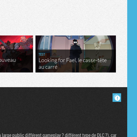
Tribune
TEST
nouveau
Looking for Fael, le casse-tête
au carré
Masquer les commentaires lus.
 large public différent gameplay ? différent type de DLC ?), car