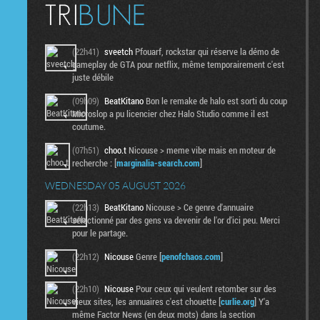
(22h41)
sveetch
Pfouarf, rockstar qui réserve la démo de
gameplay de GTA pour netflix, même temporairement c'est
juste débile
(09h09)
BeatKitano
Bon le remake de halo est sorti du coup
Microslop a pu licencier chez Halo Studio comme il est
coutume.
(07h51)
choo.t
Nicouse > meme vibe mais en moteur de
recherche : [
marginalia-search.com
]
WEDNESDAY 05 AUGUST 2026
(22h13)
BeatKitano
Nicouse > Ce genre d'annuaire
sélectionné par des gens va devenir de l'or d'ici peu. Merci
pour le partage.
(22h12)
Nicouse
Genre [
penofchaos.com
]
(22h10)
Nicouse
Pour ceux qui veulent retomber sur des
vieux sites, les annuaires c'est chouette [
curlie.org
] Y'a
même Factor News (en deux mots) dans la section