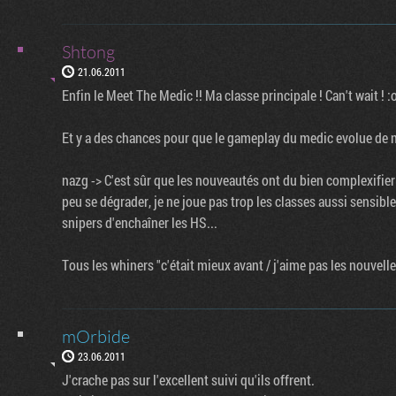
Shtong
21.06.2011
Enfin le Meet The Medic !! Ma classe principale ! Can't wait ! :
Et y a des chances pour que le gameplay du medic evolue de 
nazg -> C'est sûr que les nouveautés ont du bien complexifier
peu se dégrader, je ne joue pas trop les classes aussi sensibl
snipers d'enchaîner les HS...
Tous les whiners "c'était mieux avant / j'aime pas les nouvell
mOrbide
23.06.2011
J'crache pas sur l'excellent suivi qu'ils offrent.