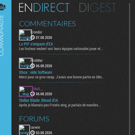
Digest
COMMENTAIRES
Krondor
07.08.2026
Le PIF s'empare d'EA
Les footeux veulent voir leurs équipes nationales jouer et...
FirstWar
06.08.2026
Xbox : vide Software
Merci pour ce gros recap. J’avais une bonne partie en tête...
__MaX__
06.08.2026
Stellar Blade: Blood d'IA
Après je blamais pas Frostis eing, je parlais de manière...
FORUMS
carwin
03.08.2026