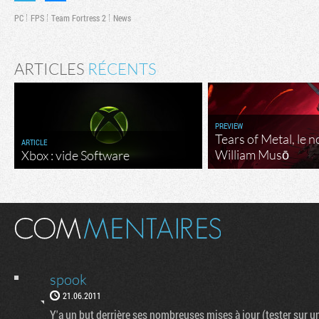
PC
FPS
Team Fortress 2
News
ARTICLES
RÉCENTS
PREVIEW
Tears of Metal, le 
ARTICLE
William Musō
Xbox : vide Software
spook
21.06.2011
Y'a un but derrière ses nombreuses mises à jour (tester sur un