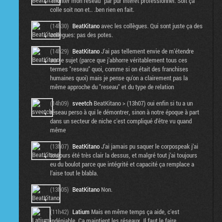
"monter mon reseau" par pur intérêt professionnel. Soit ça
colle soit non et.. .ben rien en fait.
(14h30)
BeatKitano
avec les collègues. Qui sont juste ça des
collègues: pas des potes.
(14h29)
BeatKitano
J'ai pas tellement envie de m'étendre
sur le sujet (parce que j'abhorre véritablement tous ces
termes "reseau" quoi, comme si on était des franchises
humaines quoi) mais je pense qu'on a clairement pas la
même approche du "reseau" et du type de relation
(14h09)
sveetch
BeatKitano > (13h07) oui enfin si tu a un
réseau perso à qui le démontrer, sinon à notre époque à part
dans un secteur de niche c'est compliqué d'être vu quand
même
(13h07)
BeatKitano
J’ai jamais pu saquer le corpospeak j’ai
toujours été très clair la dessus, et malgré tout j’ai toujours
eu du boulot parce que intégrité et capacité ça remplace a
l’aise tout le blabla.
(13h05)
BeatKitano
Non.
(11h42)
Latium
Mais en même temps ça aide, c'est
indéniable. Ca maintient les réseaux. Il faut le faire.