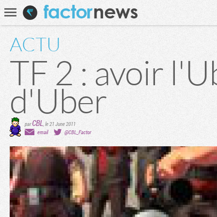
Communauté
Recherche
ACTU
TF 2 : avoir l'U
d'Uber
CBL
par
,
le 21 June 2011
email
@CBL_Factor