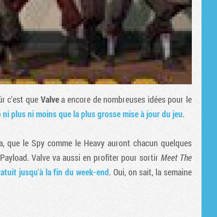
ûr c'est que
Valve
a encore de nombreuses idées pour le
o ni plus ni moins que la plus grosse mise à jour du jeu
.
afia, que le Spy comme le Heavy auront chacun quelques
 Payload. Valve va aussi en profiter pour sortir
Meet The
ratuit jusqu'à la fin du week-end
. Oui, on sait, la semaine