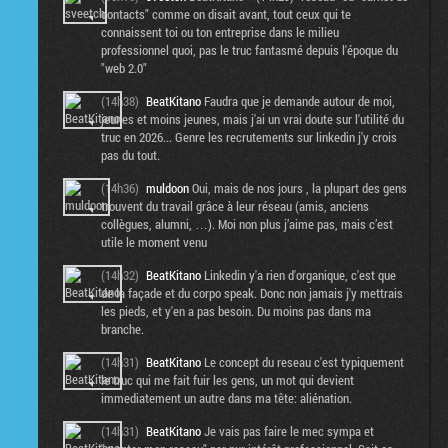
contacts" comme on disait avant, tout ceux qui te
connaissent toi ou ton entreprise dans le milieu
professionnel quoi, pas le truc fantasmé depuis l'époque du
"web 2.0"
(14h38)
BeatKitano
Faudra que je demande autour de moi,
jeunes et moins jeunes, mais j'ai un vrai doute sur l'utilité du
truc en 2026... Genre les recrutements sur linkedin j'y crois
pas du tout.
(14h36)
muldoon
Oui, mais de nos jours , la plupart des gens
trouvent du travail grâce à leur réseau (amis, anciens
collègues, alumni, …). Moi non plus j’aime pas, mais c’est
utile le moment venu
(14h32)
BeatKitano
Linkedin y'a rien d'organique, c'est que
de la façade et du corpo speak. Donc non jamais j'y mettrais
les pieds, et y'en a pas besoin. Du moins pas dans ma
branche.
(14h31)
BeatKitano
Le concept du reseau c'est typiquement
le truc qui me fait fuir les gens, un mot qui devient
immediatement un autre dans ma tête: aliénation.
(14h31)
BeatKitano
Je vais pas faire le mec sympa et