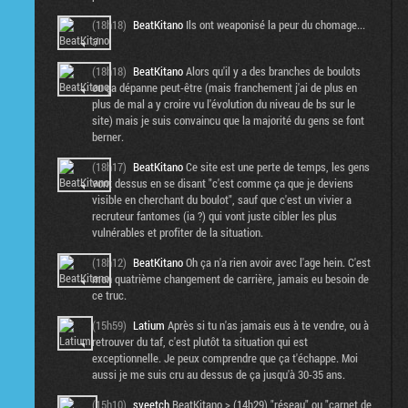
(18h18)
BeatKitano
Ils ont weaponisé la peur du chomage...
:/
(18h18)
BeatKitano
Alors qu'il y a des branches de boulots
ou ça dépanne peut-être (mais franchement j'ai de plus en
plus de mal a y croire vu l'évolution du niveau de bs sur le
site) mais je suis convaincu que la majorité du gens se font
berner.
(18h17)
BeatKitano
Ce site est une perte de temps, les gens
vont dessus en se disant "c'est comme ça que je deviens
visible en cherchant du boulot", sauf que c'est un vivier a
recruteur fantomes (ia ?) qui vont juste cibler les plus
vulnérables et profiter de la situation.
(18h12)
BeatKitano
Oh ça n'a rien avoir avec l'age hein. C'est
mon quatrième changement de carrière, jamais eu besoin de
ce truc.
(15h59)
Latium
Après si tu n'as jamais eus à te vendre, ou à
retrouver du taf, c'est plutôt ta situation qui est
exceptionnelle. Je peux comprendre que ça t'échappe. Moi
aussi je me suis cru au dessus de ça jusqu'à 30-35 ans.
(15h10)
sveetch
BeatKitano > (14h29) "réseau" ou "carnet de