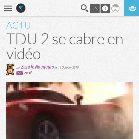
ACTU
En direct
Digest
TDU 2 se cabre en
vidéo
Zaza le Nounours
par
,
le 14 October 2010
email