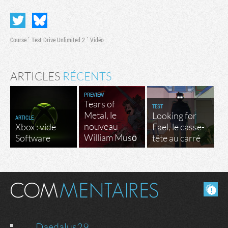
Course
Test Drive Unlimited 2
Vidéo
ARTICLES
RÉCENTS
PREVIEW
Tears of
TEST
Metal, le
Looking for
ARTICLE
nouveau
Xbox : vide
Fael, le casse-
William Musō
Software
tête au carré
Masquer les commentaires lus.
Daedalus29