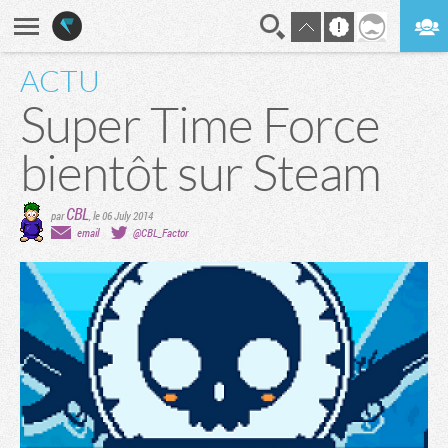
ACTU
En direct
Digest
Super Time Force
bientôt sur Steam
CBL
par
,
le 06 July 2014
email
@CBL_Factor