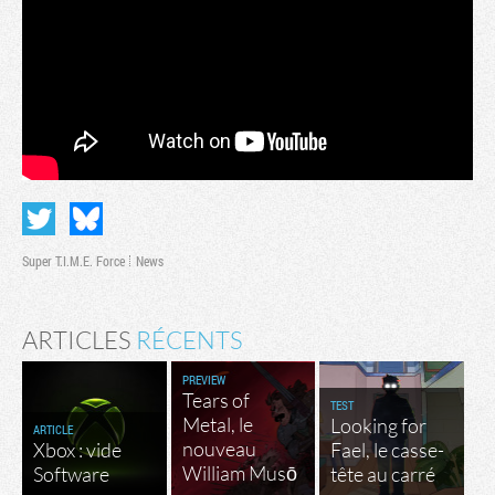
Super T.I.M.E. Force
News
ARTICLES
RÉCENTS
PREVIEW
Tears of
TEST
Metal, le
Looking for
ARTICLE
nouveau
Xbox : vide
Fael, le casse-
William Musō
Software
tête au carré