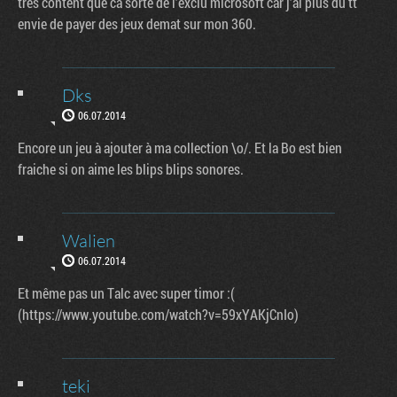
tres content que ca sorte de l'exclu microsoft car j'ai plus du tt
envie de payer des jeux demat sur mon 360.
Dks
06.07.2014
Encore un jeu à ajouter à ma collection \o/. Et la Bo est bien
fraiche si on aime les blips blips sonores.
Walien
06.07.2014
Et même pas un Talc avec super timor :(
(https://www.youtube.com/watch?v=59xYAKjCnIo)
teki