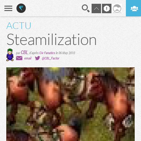
ACTU
En direct
Digest
Steamilization
CBL
par
, d'après
Civ Fanatics
le 06 May 2010
email
@CBL_Factor