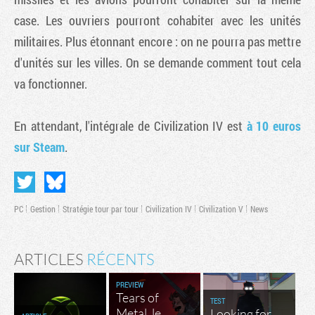
case. Les ouvriers pourront cohabiter avec les unités
militaires. Plus étonnant encore : on ne pourra pas mettre
d'unités sur les villes. On se demande comment tout cela
va fonctionner.
En attendant, l'intégrale de
Civilization IV
est
à 10 euros
sur Steam
.
PC
Gestion
Stratégie tour par tour
Civilization IV
Civilization V
News
ARTICLES
RÉCENTS
PREVIEW
Tears of
TEST
Metal, le
Looking for