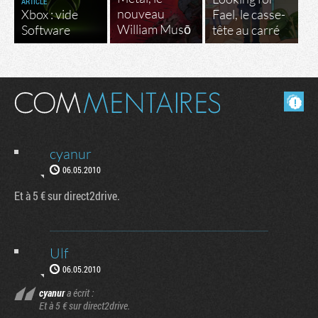
ARTICLE
nouveau
Xbox : vide
Fael, le casse-
William Musō
Software
tête au carré
Masquer les commentaires lus.
cyanur
06.05.2010
Et à 5 € sur direct2drive.
Ulf
06.05.2010
cyanur
a écrit :
Et à 5 € sur direct2drive.