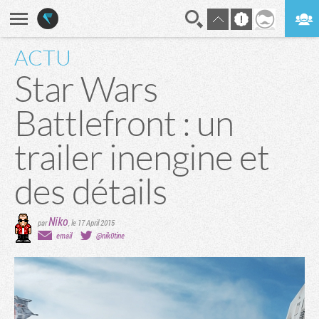
ACTU
En direct
Digest
Star Wars
Battlefront : un
trailer inengine et
des détails
Niko
par
,
le 17 April 2015
email
@nik0tine