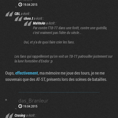
19.04.2015
CBL
a écrit :
choo.t
a écrit :
MaVmAn
a écrit :
Par contre l'TB-TT dans une forêt, contre une guérilla,
c'est vraiment pas l'idée du siècle...
Oui, et y'a de quoi faire crier les fans.
Les fans qui rappelleront qu'on voit un TB-TT patrouiller justement sur
la lune forestière d'Endor :p
Oups,
effectivement
, ma mémoire me joue des tours, je ne me
souvenais que des AT-ST, présents lors des scènes de batailles.
das_Branleur
19.04.2015
Crusing
a écrit :