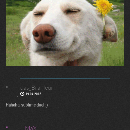
das_Branleur
19.04.2015
Hahaha, sublime duel :)
__MaX__