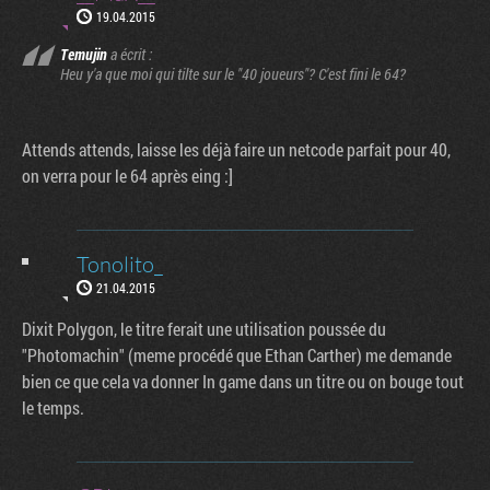
19.04.2015
Temujin
a écrit :
Heu y'a que moi qui tilte sur le "40 joueurs"? C'est fini le 64?
Attends attends, laisse les déjà faire un netcode parfait pour 40,
on verra pour le 64 après eing :]
Tonolito_
21.04.2015
Dixit Polygon, le titre ferait une utilisation poussée du
"Photomachin" (meme procédé que Ethan Carther) me demande
bien ce que cela va donner In game dans un titre ou on bouge tout
le temps.