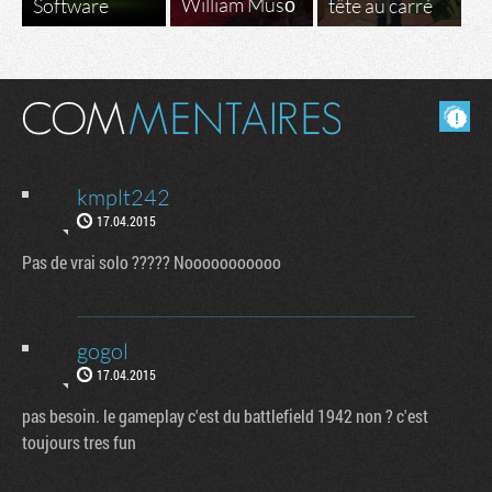
William Musō
Software
tête au carré
Masquer les commentaires lus.
kmplt242
17.04.2015
Pas de vrai solo ????? Nooooooooooo
gogol
17.04.2015
pas besoin. le gameplay c'est du battlefield 1942 non ? c'est
toujours tres fun