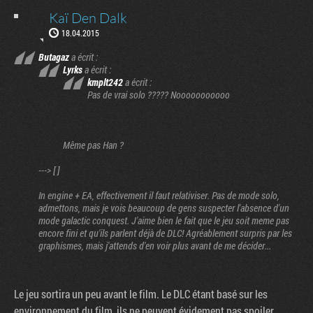
Kaï Den Dalk
18.04.2015
Butagaz
a écrit :
Lyrks
a écrit :
kmplt242
a écrit :
Pas de vrai solo ????? Nooooooooooo
Même pas Han ?
---> [ ]
In engine + EA, effectivement il faut relativiser. Pas de mode solo,
admettons, mais je vois beaucoup de gens suspecter l'absence d'un
mode galactic conquest. J'aime bien le fait que le jeu soit meme pas
encore fini et qu'ils parlent déjà de DLC! Agréablement surpris par les
graphismes, mais j'attends d'en voir plus avant de me décider...
Le jeu sortira un peu avant le film. Le DLC étant basé sur les
environnement du film, ils ne peuvent évidement pas spoiler.