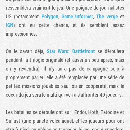
ressemblera vraiment le jeu. Une poignée de journalistes
US (notamment
Polygon
,
Game Informer
,
The verge
et
IGN
) ont eu cette chance, et ils semblent assez
impressionnés.
On le savait déjà,
Star Wars: Battlefront
se déroulera
pendant la trilogie originale (et aussi un peu après, mais
on y reviendra). Il n'y aura pas de campagne solo à
proprement parler; elle a été remplacée par une série de
petites missions jouables seul ou en coopératif, mais le
coeur du jeu sera le multi qui verra s'affronter 40 joueurs.
Les batailles se dérouleront sur Endor, Hoth, Tatooine et
Sullust (une planète volcanique), et les joueurs pourront
être à pied, en véhicules (speeder bikes, snow speeders,