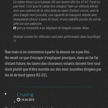
En même temps ça n'a jamais été une bonne idée les AT-AT. Foret ou
pas foret. C'est quoi le cahier des charges? faire un véhicule blindé
avec une cadence de tir ultra lente au rayon d'action concis, avec le
plus d'angle mort possible, une capacité de transport réduite avec
chargement obscur à base de treuil, et une stabilité proche du cul-de-
jatte sur une patinoire.
Et
que ça ressemble à un éléphant de l'empire romain. Wow.
Étrange comme les véhicules sont plus performants dans la prélogie
:3
Nan mais si on commence à partir là-dessus on a pas fini.
Ne serait-ce que d'essayer d'expliquer pourquoi, dans un far far
distant future, les lasers des chasseurs volants doivent tirer tout
droit plutôt que d'être montés sur des mini-tourelles dirigées par
les IA de bord (genre R2-D2).
Crusing
19.04.2015