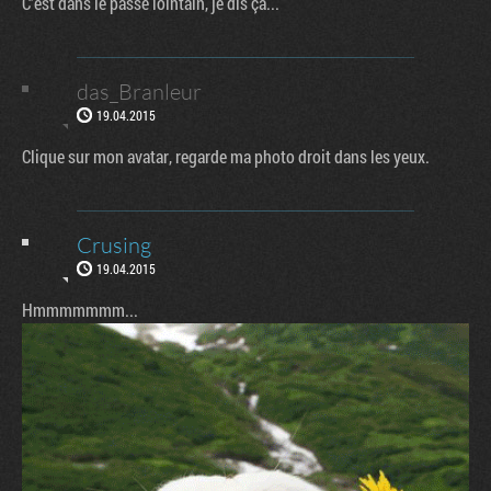
C'est dans le passé lointain, je dis ça...
das_Branleur
19.04.2015
Clique sur mon avatar, regarde ma photo droit dans les yeux.
Crusing
19.04.2015
Hmmmmmmm...