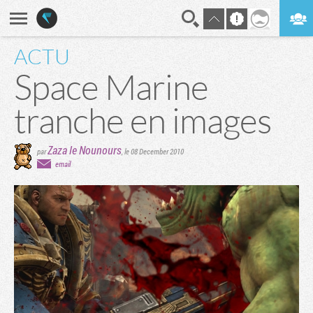
ACTU
En direct
Digest
Space Marine
tranche en images
Zaza le Nounours
par
,
le 08 December 2010
email