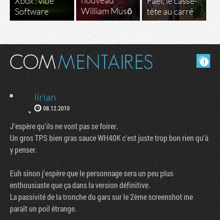
nouveau
Xbox : vide
Fael, le casse-
William Musō
Software
tête au carré
Masquer les commentaires lus.
lirian
08.12.2010
J'espère qu'ils ne vont pas se foirer.
Un gros TPS bien gras sauce WH40K c'est juste trop bon rien qu'à
y penser.
Euh sinon j'espère que le personnage sera un peu plus
enthousiaste que ça dans la version définitive.
La passivité de la tronche du gars sur le 2ème screenshot me
paraît un poil étrange.