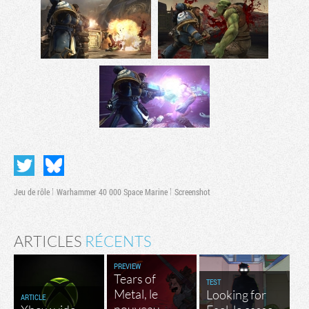
Jeu de rôle
Warhammer 40 000 Space Marine
Screenshot
ARTICLES
RÉCENTS
PREVIEW
Tears of
TEST
Metal, le
Looking for
ARTICLE