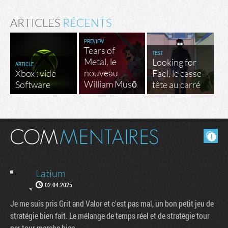
ARTICLES
RÉCENTS
PREVIEW
Tears of
TEST
Metal, le
Looking for
ARTICLE
nouveau
Xbox : vide
Fael, le casse-
William Musō
Software
tête au carré
Masquer les commentaires lus.
Latium
02.04.2025
Je me suis pris Grit and Valor et c'est pas mal, un bon petit jeu de
stratégie bien fait. Le mélange de temps réel et de stratégie tour
par tour marche bien.