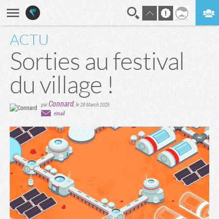
ACTU
En direct
Digest
Sorties au festival
du village !
Connard
par
,
le 28 March 2025
email