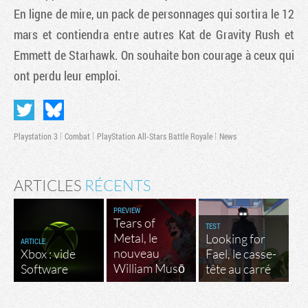
En ligne de mire, un pack de personnages qui sortira le 12
mars et contiendra entre autres Kat de
Gravity Rush
et
Emmett de
Starhawk
. On souhaite bon courage à ceux qui
ont perdu leur emploi.
Playstation 3
Combat
PlayStation All-Stars Battle Royale
News
ARTICLES
RÉCENTS
PREVIEW
Tears of
TEST
Metal, le
Looking for
ARTICLE
nouveau
Xbox : vide
Fael, le casse-
William Musō
Software
tête au carré