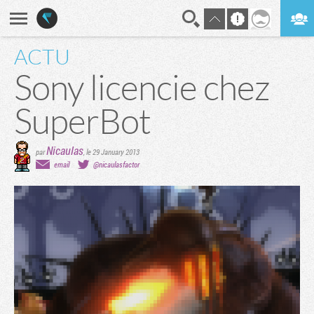
ACTU
En direct
Digest
Sony licencie chez
SuperBot
Nicaulas
par
,
le 29 January 2013
email
@nicaulasfactor