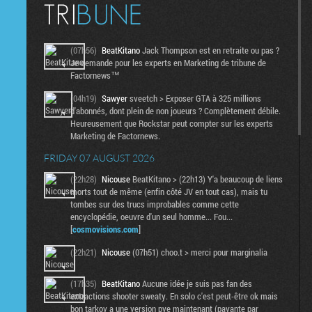
(07h56)
BeatKitano
Jack Thompson est en retraite ou pas ?
Je demande pour les experts en Marketing de tribune de
Factornews™
(04h19)
Sawyer
sveetch > Exposer GTA à 325 millions
d'abonnés, dont plein de non joueurs ? Complètement débile.
Heureusement que Rockstar peut compter sur les experts
Marketing de Factornews.
FRIDAY 07 AUGUST 2026
(22h28)
Nicouse
BeatKitano > (22h13) Y'a beaucoup de liens
morts tout de même (enfin côté JV en tout cas), mais tu
tombes sur des trucs improbables comme cette
encyclopédie, oeuvre d'un seul homme... Fou...
[
cosmovisions.com
]
(22h21)
Nicouse
(07h51) choo.t > merci pour marginalia
(17h35)
BeatKitano
Aucune idée je suis pas fan des
extractions shooter sweaty. En solo c'est peut-être ok mais
bon tarkov a une version pve maintenant (payante par