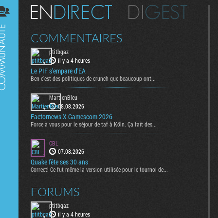
Digest
COMMENTAIRES
ptitbgaz
il y a 4 heures
Le PIF s'empare d'EA
Ben c'est des politiques de crunch que beaucoup ont...
MartienBleu
08.08.2026
Factornews X Gamescom 2026
Force à vous pour le séjour de taf à Köln. Ça fait des...
CBL
07.08.2026
Quake fête ses 30 ans
Correct! Ce fut même la version utilisée pour le tournoi de...
FORUMS
ptitbgaz
il y a 4 heures