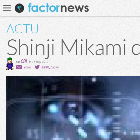
Communauté
Recherche
ACTU
Shinji Mikami 
CBL
par
,
le 11 May 2010
email
@CBL_Factor