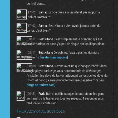
contre) donc...
(17h02)
Samax
Est-ce que ça a un intérêt par rapport à
Stalker GAMMA ?
(17h02)
Samax
BeatKitano > J'en avais jamais entendu
parler, c'est bien ?
(08h11)
BeatKitano
C'est simplement le branding qui est
problématique et donc y'a peu de risque que ça disparaisse.
(08h11)
BeatKitano
Ok oubliez, j'avais pas les derniers
éléments [
insider-gaming.com
]
(08h08)
BeatKitano
Si vous avez un quelconque intérêt dans
single player tarkov je vous recommande de télécharger
l'installer. les devs de tarkov attaquent en justice les devs du
"mod" et donc ça sera probablement inaccessible d'ici peu.
[
forge.sp-tarkov.com
]
(06h51)
Fwdd
Bah si netflix casque ils ont raison, les gens
vont mettre le trailer sur tous les reseaux 4 secondes plus
tard, ca leur coute rien
THURSDAY 06 AUGUST 2026