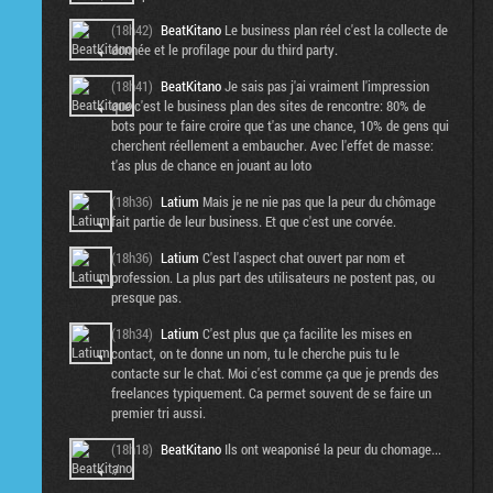
(18h42)
BeatKitano
Le business plan réel c'est la collecte de
donnée et le profilage pour du third party.
(18h41)
BeatKitano
Je sais pas j'ai vraiment l'impression
que c'est le business plan des sites de rencontre: 80% de
bots pour te faire croire que t'as une chance, 10% de gens qui
cherchent réellement a embaucher. Avec l'effet de masse:
t'as plus de chance en jouant au loto
(18h36)
Latium
Mais je ne nie pas que la peur du chômage
fait partie de leur business. Et que c'est une corvée.
(18h36)
Latium
C'est l'aspect chat ouvert par nom et
profession. La plus part des utilisateurs ne postent pas, ou
presque pas.
(18h34)
Latium
C'est plus que ça facilite les mises en
contact, on te donne un nom, tu le cherche puis tu le
contacte sur le chat. Moi c'est comme ça que je prends des
freelances typiquement. Ca permet souvent de se faire un
premier tri aussi.
(18h18)
BeatKitano
Ils ont weaponisé la peur du chomage...
:/