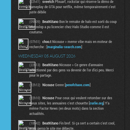
(22h41)
sveetch
Pfouarf, rockstar qui réserve la démo de
gameplay de GTA pour netflix, même temporairement c'est
juste débile
(09h09)
BeatKitano
Bon le remake de halo est sorti du coup
Microslop a pu licencier chez Halo Studio comme il est
coutume.
(07h51)
choo.t
Nicouse > meme vibe mais en moteur de
recherche : [
marginalia-search.com
]
WEDNESDAY 05 AUGUST 2026
(22h13)
BeatKitano
Nicouse > Ce genre d'annuaire
sélectionné par des gens va devenir de l'or d'ici peu. Merci
pour le partage.
(22h12)
Nicouse
Genre [
penofchaos.com
]
(22h10)
Nicouse
Pour ceux qui veulent retomber sur des
vieux sites, les annuaires c'est chouette [
curlie.org
] Y'a
même Factor News (en deux mots) dans la section
actualités.
(18h42)
BeatKitano
Fin bref. Si ça sert a certain c'est cool,
mais perso le site me débecte.