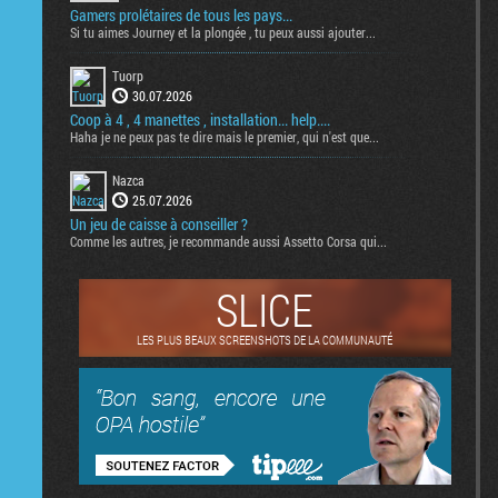
Gamers prolétaires de tous les pays...
Si tu aimes Journey et la plongée , tu peux aussi ajouter...
Tuorp
30.07.2026
Coop à 4 , 4 manettes , installation... help....
Haha je ne peux pas te dire mais le premier, qui n'est que...
Nazca
25.07.2026
Un jeu de caisse à conseiller ?
Comme les autres, je recommande aussi Assetto Corsa qui...
SLICE
LES PLUS BEAUX SCREENSHOTS DE LA COMMUNAUTÉ