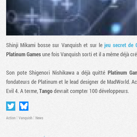
Shinji Mikami bosse sur
Vanquish
et sur le
jeu secret de
Platinum Games
une fois
Vanquish
sorti et il a même déjà cr
Son pote Shigenori Nishikawa a déjà quitté
Platinum Ga
fondateurs de Platinum et le lead designer de
MadWorld
. A
Evil 4. A terme,
Tango
devrait compter 100 développeurs.
Action
Vanquish
News