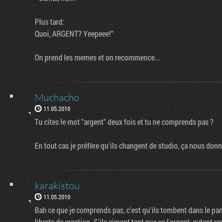
Plus tard:
Quoi, ARGENT? Yeepeee!"
On prend les memes et on recommence...
Muchacho
11.05.2010
Tu cites le mot "argent" deux fois et tu ne comprends pas ?
En tout cas je préfère qu'ils changent de studio, ça nous donne
karakistou
11.05.2010
Bah ce que je comprends pas, c'est qu'ils tombent dans le panne
liberte de creation. S'ils aiment tant que ca l'argent, autant r