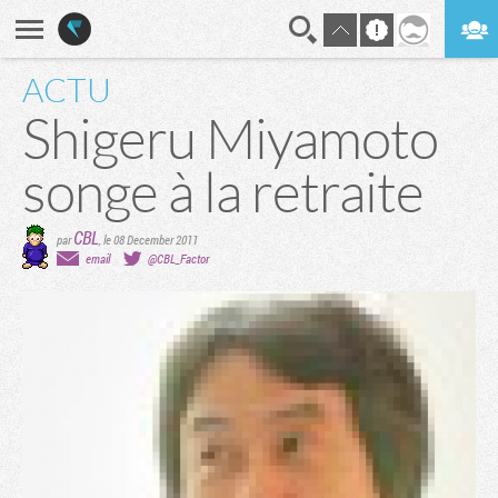
ACTU
En direct
Digest
Shigeru Miyamoto
songe à la retraite
CBL
par
,
le 08 December 2011
email
@CBL_Factor