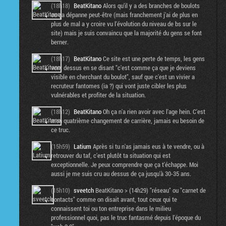
(18h18)
BeatKitano
Alors qu'il y a des branches de boulots
ou ça dépanne peut-être (mais franchement j'ai de plus en
plus de mal a y croire vu l'évolution du niveau de bs sur le
site) mais je suis convaincu que la majorité du gens se font
berner.
(18h17)
BeatKitano
Ce site est une perte de temps, les gens
vont dessus en se disant "c'est comme ça que je deviens
visible en cherchant du boulot", sauf que c'est un vivier a
recruteur fantomes (ia ?) qui vont juste cibler les plus
vulnérables et profiter de la situation.
(18h12)
BeatKitano
Oh ça n'a rien avoir avec l'age hein. C'est
mon quatrième changement de carrière, jamais eu besoin de
ce truc.
(15h59)
Latium
Après si tu n'as jamais eus à te vendre, ou à
retrouver du taf, c'est plutôt ta situation qui est
exceptionnelle. Je peux comprendre que ça t'échappe. Moi
aussi je me suis cru au dessus de ça jusqu'à 30-35 ans.
(15h10)
sveetch
BeatKitano > (14h29) "réseau" ou "carnet de
contacts" comme on disait avant, tout ceux qui te
connaissent toi ou ton entreprise dans le milieu
professionnel quoi, pas le truc fantasmé depuis l'époque du