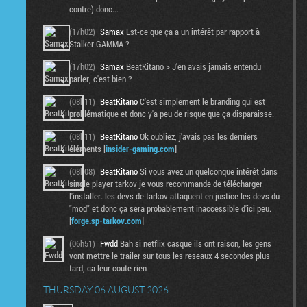
contre) donc...
(17h02)
Samax
Est-ce que ça a un intérêt par rapport à
Stalker GAMMA ?
(17h02)
Samax
BeatKitano > J'en avais jamais entendu
parler, c'est bien ?
(08h11)
BeatKitano
C'est simplement le branding qui est
problématique et donc y'a peu de risque que ça disparaisse.
(08h11)
BeatKitano
Ok oubliez, j'avais pas les derniers
éléments [
insider-gaming.com
]
(08h08)
BeatKitano
Si vous avez un quelconque intérêt dans
single player tarkov je vous recommande de télécharger
l'installer. les devs de tarkov attaquent en justice les devs du
"mod" et donc ça sera probablement inaccessible d'ici peu.
[
forge.sp-tarkov.com
]
(06h51)
Fwdd
Bah si netflix casque ils ont raison, les gens
vont mettre le trailer sur tous les reseaux 4 secondes plus
tard, ca leur coute rien
THURSDAY 06 AUGUST 2026