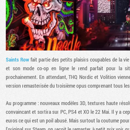
Saints Row
fait partie des petits plaisirs coupables de la v
et son mode co-op en ligne le rend parfait pour la situ
prochainement. En attendant, THQ Nordic et Volition vien
version remasterisée du troisième opus comprenant tous les
Au programme : nouveaux modèles 3D, textures haute résolut
convaincant et sortira sur PC, PS4 et XO le 22 Mai. Il y a c
euros ce qui est un poil abusé. Mais surtout la coutume pou
l'original sur Steam, on reçoit le remaster à petit prix voir