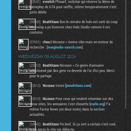
(22h41)
sveetch
Pfouarf, rockstar qui réserve la démo de
gameplay de GTA pour netflix, même temporairement c'est
juste débile
(09h09)
BeatKitano
Bon le remake de halo est sorti du coup
Microslop a pu licencier chez Halo Studio comme il est
coutume.
(07h51)
choo.t
Nicouse > meme vibe mais en moteur de
recherche : [
marginalia-search.com
]
WEDNESDAY 05 AUGUST 2026
(22h13)
BeatKitano
Nicouse > Ce genre d'annuaire
sélectionné par des gens va devenir de l'or d'ici peu. Merci
pour le partage.
(22h12)
Nicouse
Genre [
penofchaos.com
]
(22h10)
Nicouse
Pour ceux qui veulent retomber sur des
vieux sites, les annuaires c'est chouette [
curlie.org
] Y'a
même Factor News (en deux mots) dans la section
actualités.
(18h42)
BeatKitano
Fin bref. Si ça sert a certain c'est cool,
mais perso le site me débecte.