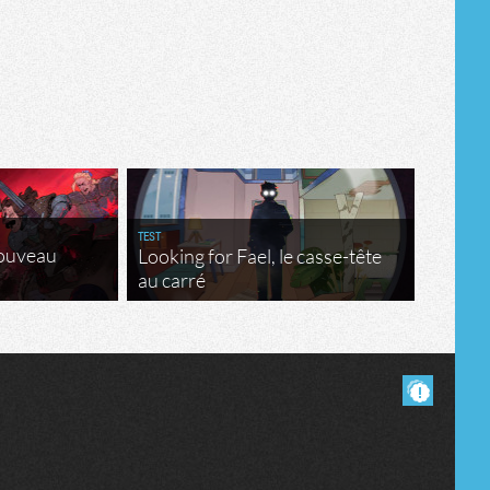
TEST
nouveau
Looking for Fael, le casse-tête
au carré
Masquer les commentaires lus.