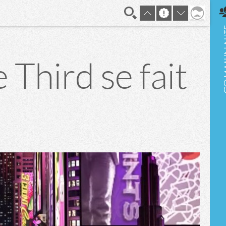
En direct
 Third se fait