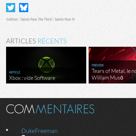
Volition
Saints Row The Third
Saints Row IV
ARTICLES
RÉCENTS
PREVIEW
Tears of Metal, le 
ARTICLE
William Musō
Xbox : vide Software
DukeFreeman