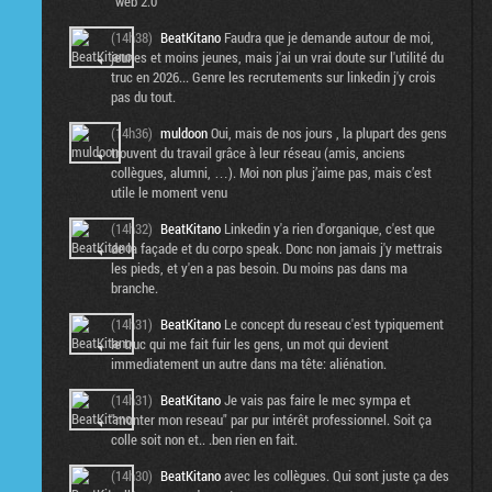
"web 2.0"
(14h38)
BeatKitano
Faudra que je demande autour de moi,
jeunes et moins jeunes, mais j'ai un vrai doute sur l'utilité du
truc en 2026... Genre les recrutements sur linkedin j'y crois
pas du tout.
(14h36)
muldoon
Oui, mais de nos jours , la plupart des gens
trouvent du travail grâce à leur réseau (amis, anciens
collègues, alumni, …). Moi non plus j’aime pas, mais c’est
utile le moment venu
(14h32)
BeatKitano
Linkedin y'a rien d'organique, c'est que
de la façade et du corpo speak. Donc non jamais j'y mettrais
les pieds, et y'en a pas besoin. Du moins pas dans ma
branche.
(14h31)
BeatKitano
Le concept du reseau c'est typiquement
le truc qui me fait fuir les gens, un mot qui devient
immediatement un autre dans ma tête: aliénation.
(14h31)
BeatKitano
Je vais pas faire le mec sympa et
"monter mon reseau" par pur intérêt professionnel. Soit ça
colle soit non et.. .ben rien en fait.
(14h30)
BeatKitano
avec les collègues. Qui sont juste ça des