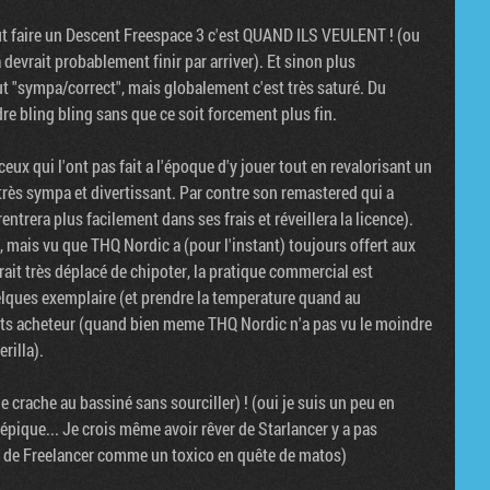
eut faire un Descent Freespace 3 c'est QUAND ILS VEULENT ! (ou
 devrait probablement finir par arriver). Et sinon plus
t "sympa/correct", mais globalement c'est très saturé. Du
e bling bling sans que ce soit forcement plus fin.
ceux qui l'ont pas fait a l'époque d'y jouer tout en revalorisant un
 très sympa et divertissant. Par contre son remastered qui a
ntrera plus facilement dans ses frais et réveillera la licence).
, mais vu que THQ Nordic a (pour l'instant) toujours offert aux
ait très déplacé de chipoter, la pratique commercial est
lques exemplaire (et prendre la temperature quand au
ents acheteur (quand bien meme THQ Nordic n'a pas vu le moindre
rilla).
e crache au bassiné sans sourciller) ! (oui je suis un peu en
épique... Je crois même avoir rêver de Starlancer y a pas
he de Freelancer comme un toxico en quête de matos)