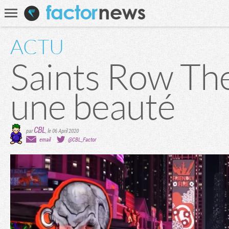
Communauté
Recherche
ACTU
Saints Row The
une beauté
CBL
par
,
le 06 April 2020
email
@CBL_Factor