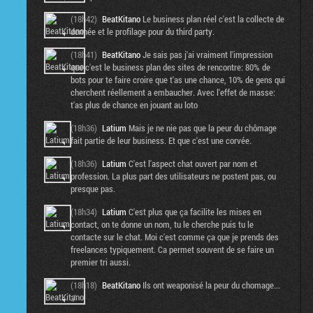
(18h42)
BeatKitano
Le business plan réel c'est la collecte de
donnée et le profilage pour du third party.
(18h41)
BeatKitano
Je sais pas j'ai vraiment l'impression
que c'est le business plan des sites de rencontre: 80% de
bots pour te faire croire que t'as une chance, 10% de gens qui
cherchent réellement a embaucher. Avec l'effet de masse:
t'as plus de chance en jouant au loto
(18h36)
Latium
Mais je ne nie pas que la peur du chômage
fait partie de leur business. Et que c'est une corvée.
(18h36)
Latium
C'est l'aspect chat ouvert par nom et
profession. La plus part des utilisateurs ne postent pas, ou
presque pas.
(18h34)
Latium
C'est plus que ça facilite les mises en
contact, on te donne un nom, tu le cherche puis tu le
contacte sur le chat. Moi c'est comme ça que je prends des
freelances typiquement. Ca permet souvent de se faire un
premier tri aussi.
(18h18)
BeatKitano
Ils ont weaponisé la peur du chomage...
:/