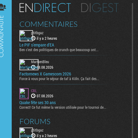
Digest
COMMENTAIRES
ptitbgaz
il y a 2 heures
Le PIF s'empare d'EA
Ben c'est des politiques de crunch que beaucoup ont...
MartienBleu
08.08.2026
Factornews X Gamescom 2026
Force à vous pour le séjour de taf à Köln. Ça fait des...
CBL
07.08.2026
Quake fête ses 30 ans
Correct! Ce fut même la version utilisée pour le tournoi de...
FORUMS
ptitbgaz
il y a 2 heures