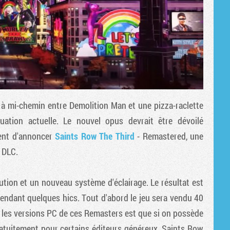
ie à mi-chemin entre Demolition Man et une pizza-raclette
ation actuelle. Le nouvel opus devrait être dévoilé
nent d'annoncer
Saints Row The Third
- Remastered, une
 DLC.
ion et un nouveau système d'éclairage. Le résultat est
ependant quelques hics. Tout d'abord le jeu sera vendu 40
r les versions PC de ces Remasters est que si on possède
 gratuitement pour certains éditeurs généreux. Saints Row