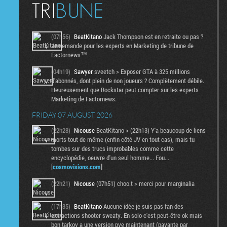
(07h56)
BeatKitano
Jack Thompson est en retraite ou pas ?
Je demande pour les experts en Marketing de tribune de
Factornews™
(04h19)
Sawyer
sveetch > Exposer GTA à 325 millions
d'abonnés, dont plein de non joueurs ? Complètement débile.
Heureusement que Rockstar peut compter sur les experts
Marketing de Factornews.
FRIDAY 07 AUGUST 2026
(22h28)
Nicouse
BeatKitano > (22h13) Y'a beaucoup de liens
morts tout de même (enfin côté JV en tout cas), mais tu
tombes sur des trucs improbables comme cette
encyclopédie, oeuvre d'un seul homme... Fou...
[
cosmovisions.com
]
(22h21)
Nicouse
(07h51) choo.t > merci pour marginalia
(17h35)
BeatKitano
Aucune idée je suis pas fan des
extractions shooter sweaty. En solo c'est peut-être ok mais
bon tarkov a une version pve maintenant (payante par