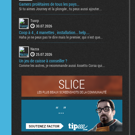
Gamers prolétaires de tous les pays...
Si tu aimes Journey et la plongée , tu peux aussi ajouter...
Tuorp
30.07.2026
Coop à 4 , 4 manettes , installation... help....
Haha je ne peux pas te dire mais le premier, qui n'est que...
Nazca
25.07.2026
Un jeu de caisse à conseiller ?
Comme les autres, je recommande aussi Assetto Corsa qui...
SLICE
LES PLUS BEAUX SCREENSHOTS DE LA COMMUNAUTÉ