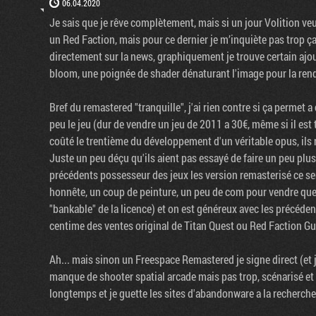
06.04.2020
Je sais que je rêve complètement, mais si un jour Volition v
un Red Faction, mais pour ce dernier je m’inquiète pas trop ça
directement sur la news, graphiquement je trouve certain ajou
bloom, une poignée de shader dénaturant l'image pour la rendr
Bref du remastered "tranquille", j'ai rien contre si ça permet a 
peu le jeu (dur de vendre un jeu de 2011 a 30€, même si il est
coûté le trentième du développement d'un véritable opus, ils re
Juste un peu déçu qu'ils aient pas essayé de faire un peu plus
précédents possesseur des jeux les version remasterisé ce ser
honnête, un coup de peinture, un peu de com pour vendre que
"bankable" de la licence) et on est généreux avec les précéd
centime des ventes original de Titan Quest ou Red Faction Gue
Ah... mais sinon un Freespace Remastered je signe direct (et j
manque de shooter spatial arcade mais pas trop, scénarisé et 
longtemps et je guette les sites d'abandonware a la recherc