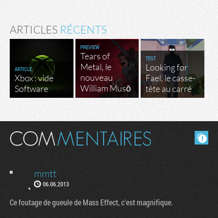
ARTICLES
RÉCENTS
PREVIEW
Tears of
TEST
Metal, le
Looking for
ARTICLE
nouveau
Xbox : vide
Fael, le casse-
William Musō
Software
tête au carré
Masquer les commentaires lus.
mmtt
06.06.2013
Ce foutage de gueule de Mass Effect, c'est magnifique.