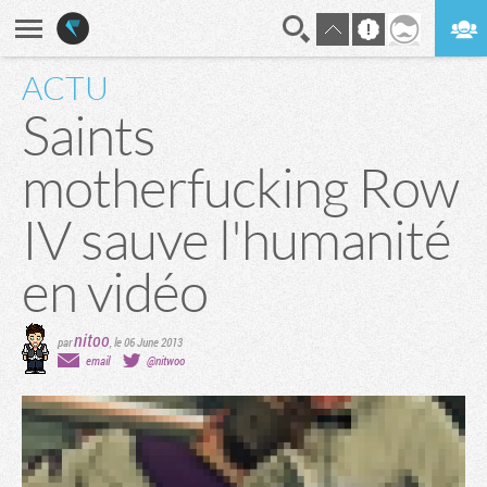
ACTU
En direct
Digest
Saints
motherfucking Row
IV sauve l'humanité
en vidéo
nitoo
par
,
le 06 June 2013
email
@nitwoo