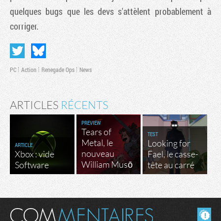
quelques bugs que les devs s'attèlent probablement à
corriger.
PC
Action
Renegade Ops
News
ARTICLES
RÉCENTS
PREVIEW
Tears of
TEST
Metal, le
Looking for
ARTICLE
nouveau
Xbox : vide
Fael, le casse-
William Musō
Software
tête au carré
Masquer les commentaires lus.