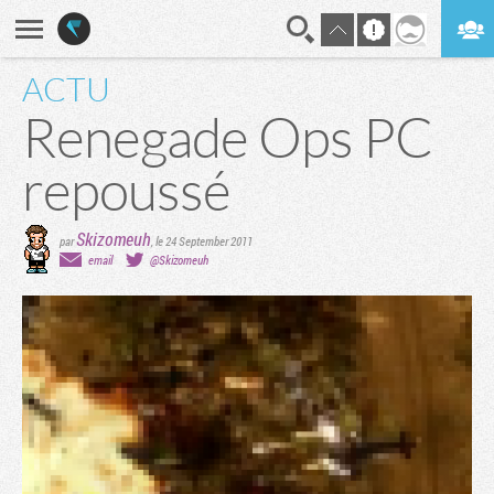
ACTU
En direct
Digest
Renegade Ops PC
repoussé
Skizomeuh
par
,
le 24 September 2011
email
@Skizomeuh