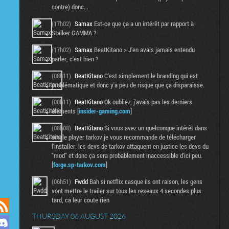
contre) donc...
(17h02)
Samax
Est-ce que ça a un intérêt par rapport à
Stalker GAMMA ?
(17h02)
Samax
BeatKitano > J'en avais jamais entendu
parler, c'est bien ?
(08h11)
BeatKitano
C'est simplement le branding qui est
problématique et donc y'a peu de risque que ça disparaisse.
(08h11)
BeatKitano
Ok oubliez, j'avais pas les derniers
éléments [
insider-gaming.com
]
(08h08)
BeatKitano
Si vous avez un quelconque intérêt dans
single player tarkov je vous recommande de télécharger
l'installer. les devs de tarkov attaquent en justice les devs du
"mod" et donc ça sera probablement inaccessible d'ici peu.
[
forge.sp-tarkov.com
]
(06h51)
Fwdd
Bah si netflix casque ils ont raison, les gens
vont mettre le trailer sur tous les reseaux 4 secondes plus
tard, ca leur coute rien
THURSDAY 06 AUGUST 2026