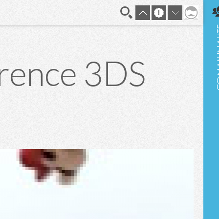
En direct
érence 3DS