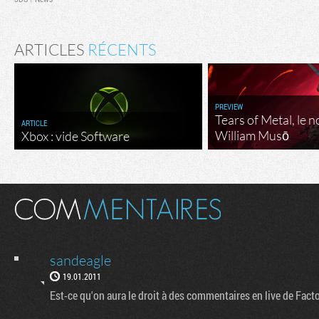
ARTICLES
RÉCENTS
PREVIEW
Tears of Metal, le 
ARTICLE
William Musō
Xbox : vide Software
sandeagle
19.01.2011
Est-ce qu'on aura le droit à des commentaires en live de Fa