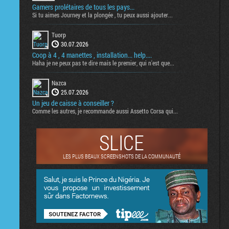
Gamers prolétaires de tous les pays...
Si tu aimes Journey et la plongée , tu peux aussi ajouter...
Tuorp
30.07.2026
Coop à 4 , 4 manettes , installation... help....
Haha je ne peux pas te dire mais le premier, qui n'est que...
Nazca
25.07.2026
Un jeu de caisse à conseiller ?
Comme les autres, je recommande aussi Assetto Corsa qui...
SLICE
LES PLUS BEAUX SCREENSHOTS DE LA COMMUNAUTÉ