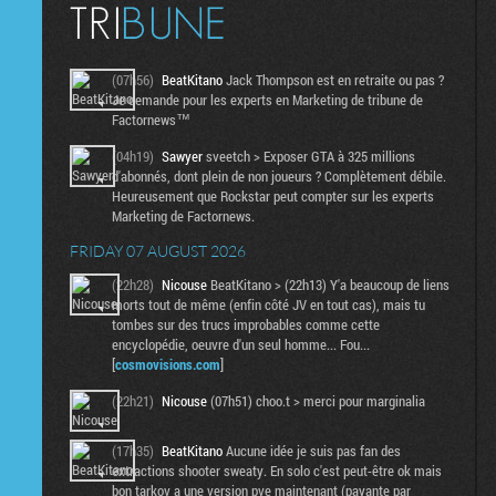
(07h56)
BeatKitano
Jack Thompson est en retraite ou pas ?
Je demande pour les experts en Marketing de tribune de
Factornews™
(04h19)
Sawyer
sveetch > Exposer GTA à 325 millions
d'abonnés, dont plein de non joueurs ? Complètement débile.
Heureusement que Rockstar peut compter sur les experts
Marketing de Factornews.
FRIDAY 07 AUGUST 2026
(22h28)
Nicouse
BeatKitano > (22h13) Y'a beaucoup de liens
morts tout de même (enfin côté JV en tout cas), mais tu
tombes sur des trucs improbables comme cette
encyclopédie, oeuvre d'un seul homme... Fou...
[
cosmovisions.com
]
(22h21)
Nicouse
(07h51) choo.t > merci pour marginalia
(17h35)
BeatKitano
Aucune idée je suis pas fan des
extractions shooter sweaty. En solo c'est peut-être ok mais
bon tarkov a une version pve maintenant (payante par