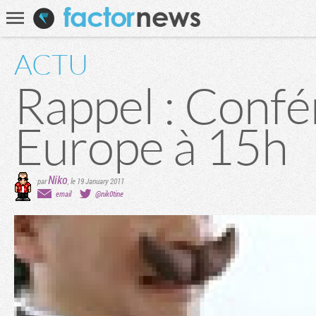
Communauté
Recherche
ACTU
Rappel : Conf
Europe à 15h
Niko
par
,
le 19 January 2011
email
@nik0tine