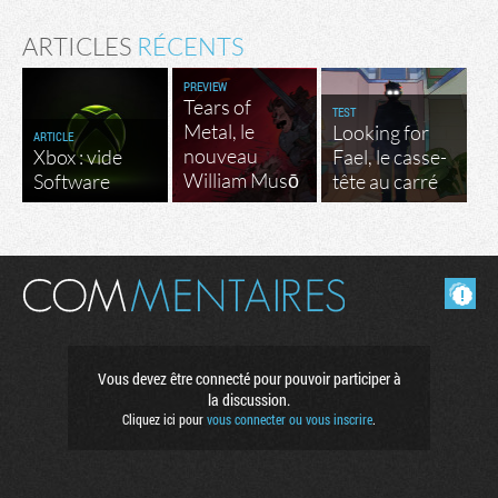
ARTICLES
RÉCENTS
PREVIEW
Tears of
TEST
Metal, le
Looking for
ARTICLE
nouveau
Xbox : vide
Fael, le casse-
William Musō
Software
tête au carré
Masquer les commentaires lus.
Vous devez être connecté pour pouvoir participer à
la discussion.
Cliquez ici pour
vous connecter ou vous inscrire
.
Factornews