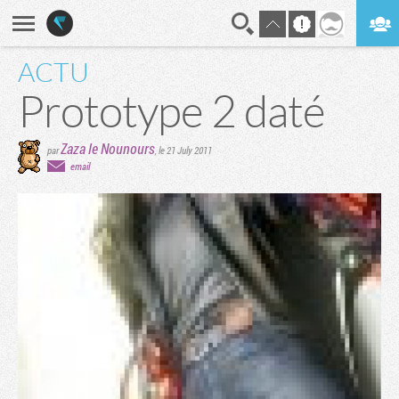
ACTU
En direct
Digest
Prototype 2 daté
Zaza le Nounours
par
,
le 21 July 2011
email