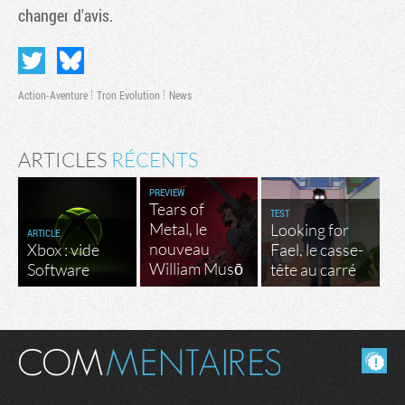
changer d'avis.
Action-Aventure
Tron Evolution
News
ARTICLES
RÉCENTS
PREVIEW
Tears of
TEST
Metal, le
Looking for
ARTICLE
nouveau
Xbox : vide
Fael, le casse-
William Musō
Software
tête au carré
Masquer les commentaires lus.