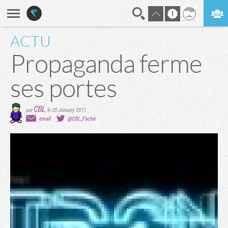
ACTU
En direct
Digest
Propaganda ferme
ses portes
CBL
par
,
le 20 January 2011
email
@CBL_Factor