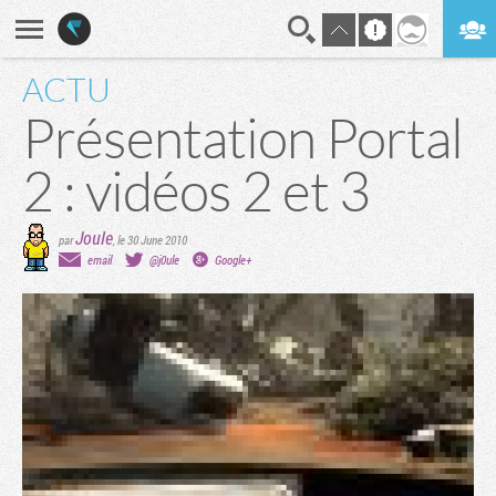
ACTU
En direct
Digest
Présentation Portal
2 : vidéos 2 et 3
Joule
par
,
le 30 June 2010
email
@j0ule
Google+