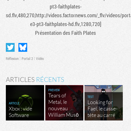
pt3-faithplates-
sd.flv,480,270,http://videos.factornews.com/_flv/videos/port
e3-pt3-faithplates-hd.flv,1280,720]
Présentation des Faith Plates
Réflexion
Portal 2
Vidéo
ARTICLES
RÉCENTS
PREVIEW
Tears of
TEST
Metal, le
Looking for
ARTICLE
nouveau
Xbox : vide
Fael, le casse-
William Musō
Software
tête au carré