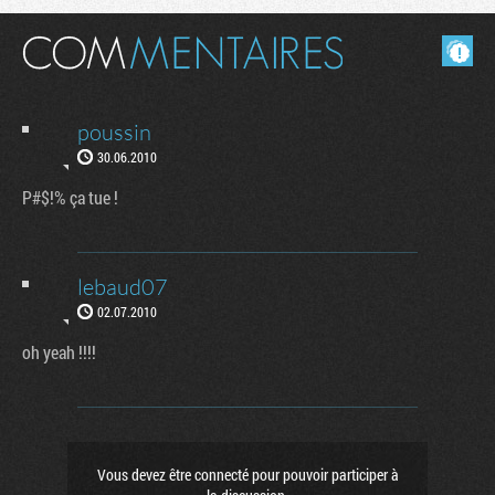
Masquer les commentaires lus.
poussin
30.06.2010
P#$!% ça tue !
lebaud07
02.07.2010
oh yeah !!!!
Vous devez être connecté pour pouvoir participer à