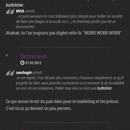
bullshiter
.
M0rb
a écrit :
...et puis avouons le c'est tellement plus simple pour briller en société
de faire une blague à la mode sur (...) le Dubstep plutôt que de se
documenter...
Ahahah, tu l'as toujours pas digéré celle là: "WOBB WOBB WOBB"
Skizomeuh
07.03.2012
sandeagle
a écrit :
Je me répète, il ne dit pas des conneries, il énonce simplement ce qu'il
projette de faire sans prendre conscience à ce moment là de la viabilité
ou non de ses initiatives. Parler trop vite ce n'est pas
bullshiter
.
Ce qui avoue-le est du pain béni pour le marketing et les précos.
C'est là où ça devient un peu pervers.