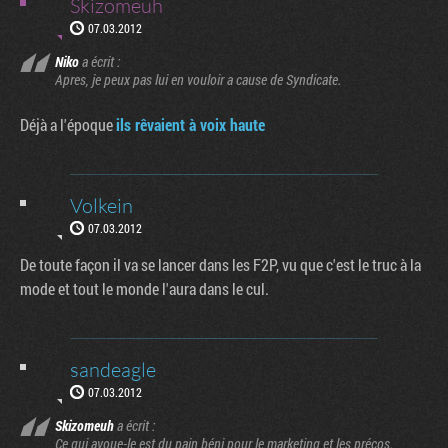
Skizomeuh
07.03.2012
Niko
a écrit :
Apres, je peux pas lui en vouloir a cause de Syndicate.
Déjà a l'époque
ils rêvaient à voix haute
Volkein
07.03.2012
De toute façon il va se lancer dans les F2P, vu que c'est le truc à la
mode et tout le monde l'aura dans le cul.
sandeagle
07.03.2012
Skizomeuh
a écrit :
Ce qui avoue-le est du pain béni pour le marketing et les précos.