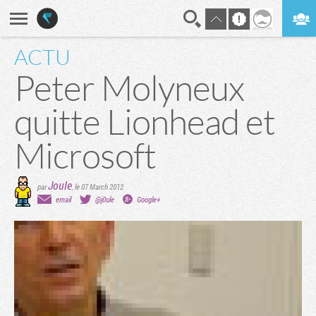
ACTU
En direct
Digest
Peter Molyneux
quitte Lionhead et
Microsoft
Joule
par
,
le 07 March 2012
email
@j0ule
Google+