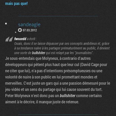
mais pas que!
sandeagle
07.03.2012
fwouedd
a écrit :
Ouais, donc il se laisse dépasser par ses concepts ambitieux et, grâce
à sa tendance naïve à les partager prématurément au public, il devient
une sorte de
bullshiter
qui est relayé par les "journalistes".
Je sous-entendais que Molyneux, à contrario d'autres
développeurs qui pètent plus haut que leur cul (David Cage pour
ne citer que lui), n'a pas d'intentions présomptueuses ou une
volonté de nuire à son public en lui promettant mondes et
merveilles. C'est juste un gars qui a une passion démesuré pour le
jeu-vidéo et un sens du partage qui lui cause souvent du tort.
Peter Molyneux n'est donc pas un
bullshiter
comme certains
aiment à le décrire, il manque juste de retenue.