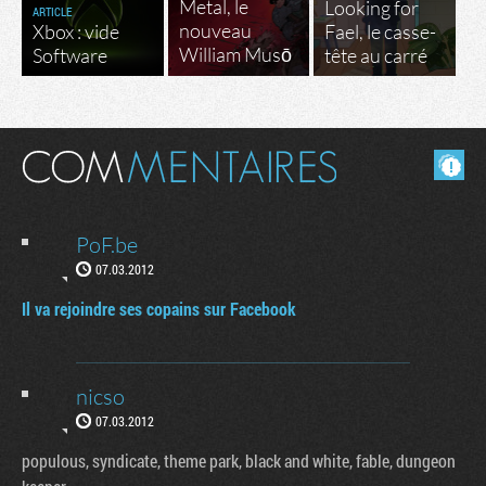
Metal, le
Looking for
ARTICLE
nouveau
Xbox : vide
Fael, le casse-
William Musō
Software
tête au carré
Masquer les commentaires lus.
PoF.be
07.03.2012
Il va rejoindre ses copains sur Facebook
nicso
07.03.2012
populous, syndicate, theme park, black and white, fable, dungeon