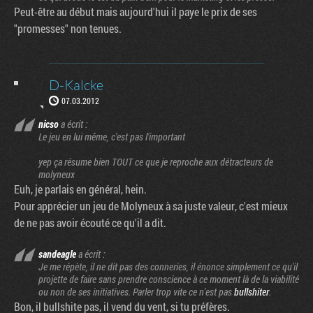
Peut-être au début mais aujourd'hui il paye le prix de ses
"promesses" non tenues.
D-Kalcke
07.03.2012
nicso
a écrit :
Le jeu en lui même, c'est pas l'important
yep ça résume bien TOUT ce que je reproche aux détracteurs de
molyneux
Euh, je parlais en général, hein.
Pour apprécier un jeu de Molyneux à sa juste valeur, c'est mieux
de ne pas avoir écouté ce qu'il a dit.
sandeagle
a écrit :
Je me répète, il ne dit pas des conneries, il énonce simplement ce qu'il
projette de faire sans prendre conscience à ce moment là de la viabilité
ou non de ses initiatives. Parler trop vite ce n'est pas
bullshiter
.
Bon, il bullshite pas, il vend du vent, si tu préfères.