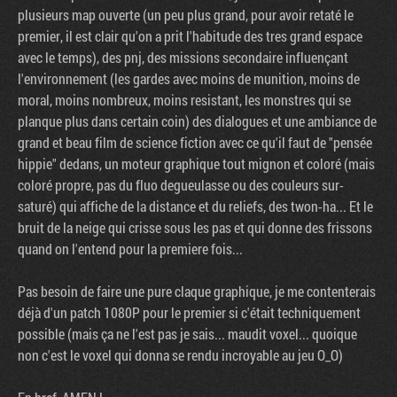
plusieurs map ouverte (un peu plus grand, pour avoir retaté le
premier, il est clair qu'on a prit l'habitude des tres grand espace
avec le temps), des pnj, des missions secondaire influençant
l'environnement (les gardes avec moins de munition, moins de
moral, moins nombreux, moins resistant, les monstres qui se
planque plus dans certain coin) des dialogues et une ambiance de
grand et beau film de science fiction avec ce qu'il faut de "pensée
hippie" dedans, un moteur graphique tout mignon et coloré (mais
coloré propre, pas du fluo degueulasse ou des couleurs sur-
saturé) qui affiche de la distance et du reliefs, des twon-ha... Et le
bruit de la neige qui crisse sous les pas et qui donne des frissons
quand on l'entend pour la premiere fois...
Pas besoin de faire une pure claque graphique, je me contenterais
déjà d'un patch 1080P pour le premier si c'était techniquement
possible (mais ça ne l'est pas je sais... maudit voxel... quoique
non c'est le voxel qui donna se rendu incroyable au jeu O_O)