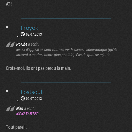
Aï !
Froyok
02.07.2013
PoF.be
a écrit :
les ex d'appeal ce sont tournés ver le cancer vidéo-ludique (qu'ils
arrivent à rendre encore plus pénible). Pas de quoi se réjouir.
Crois-moi, ils ont pas perdu la main.
Lostsoul
02.07.2013
Niko
a écrit :
KICKSTARTER
Tout pareil.