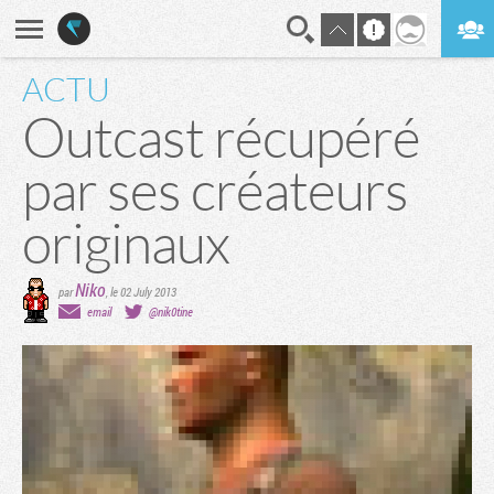
ACTU
En direct
Digest
Outcast récupéré
par ses créateurs
originaux
Niko
par
,
le 02 July 2013
email
@nik0tine