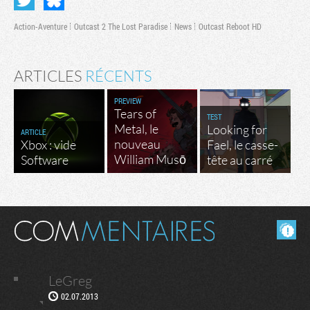
Action-Aventure
Outcast 2 The Lost Paradise
News
Outcast Reboot HD
ARTICLES
RÉCENTS
PREVIEW
Tears of
TEST
Metal, le
Looking for
ARTICLE
nouveau
Xbox : vide
Fael, le casse-
William Musō
Software
tête au carré
Masquer les commentaires lus.
LeGreg
02.07.2013