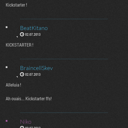
Kickstarter !
BeatKitano
02.07.2013
KICKSTARTER !
BraincellSkev
02.07.2013
Alleluia !
Ah ouais... Kickstarter ffs!
Niko
02.07.2013