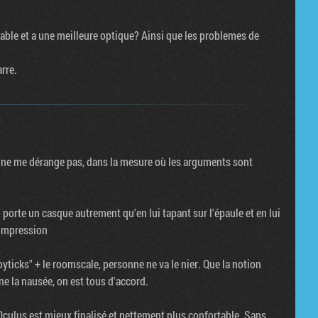
table et a une meilleure optique? Ainsi que les problemes de
arre.
s ne me dérange pas, dans la mesure où les arguments sont
porte un casque autrement qu'en lui tapant sur l'épaule et en lui
l'impression
oyticks" + le roomscale, personne ne va le nier. Que la notion
ne la nausée, on est tous d'accord.
culus est mieux finalisé et nettement plus confortable. Sans