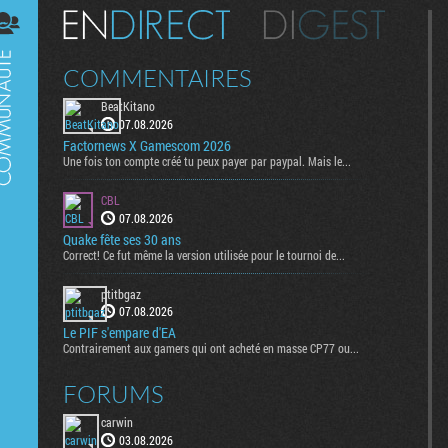
Digest
COMMENTAIRES
BeatKitano
07.08.2026
Factornews X Gamescom 2026
Une fois ton compte créé tu peux payer par paypal. Mais le...
CBL
07.08.2026
Quake fête ses 30 ans
Correct! Ce fut même la version utilisée pour le tournoi de...
ptitbgaz
07.08.2026
Le PIF s'empare d'EA
Contrairement aux gamers qui ont acheté en masse CP77 ou...
FORUMS
carwin
03.08.2026