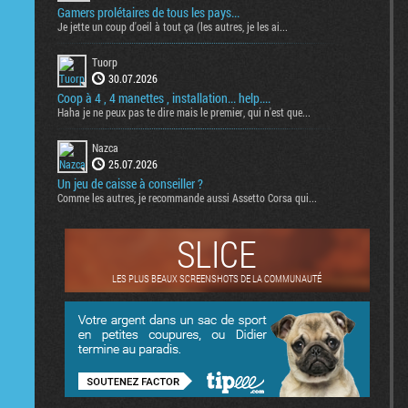
Gamers prolétaires de tous les pays...
Je jette un coup d'oeil à tout ça (les autres, je les ai...
Tuorp
30.07.2026
Coop à 4 , 4 manettes , installation... help....
Haha je ne peux pas te dire mais le premier, qui n'est que...
Nazca
25.07.2026
Un jeu de caisse à conseiller ?
Comme les autres, je recommande aussi Assetto Corsa qui...
SLICE
LES PLUS BEAUX SCREENSHOTS DE LA COMMUNAUTÉ