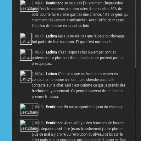
(18h41)
BeatKitano
Je sais pas j'ai vraiment l'impression
que c'est le business plan des sites de rencontre: 80% de
bots pour te faire croire que t'as une chance, 10% de gens qui
cherchent réellement a embaucher. Avec l'effet de masse:
t'as plus de chance en jouant au loto
(18h36)
Latium
Mais je ne nie pas que la peur du chômage
fait partie de leur business. Et que c'est une corvée.
(18h36)
Latium
C'est l'aspect chat ouvert par nom et
profession. La plus part des utilisateurs ne postent pas, ou
presque pas.
(18h34)
Latium
C'est plus que ça facilite les mises en
contact, on te donne un nom, tu le cherche puis tu le
contacte sur le chat. Moi c'est comme ça que je prends des
freelances typiquement. Ca permet souvent de se faire un
premier tri aussi.
(18h18)
BeatKitano
Ils ont weaponisé la peur du chomage...
:/
(18h18)
BeatKitano
Alors qu'il y a des branches de boulots
ou ça dépanne peut-être (mais franchement j'ai de plus en
plus de mal a y croire vu l'évolution du niveau de bs sur le
site) mais je suis convaincu que la majorité du gens se font