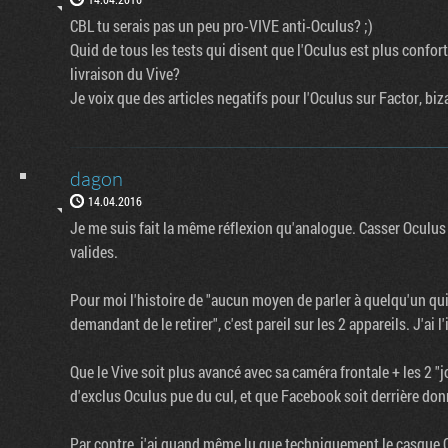
CBL tu serais pas un peu pro-VIVE anti-Oculus? ;)
Quid de tous les tests qui disent que l'Oculus est plus confor
livraison du Vive?
Je voix que des articles negatifs pour l'Oculus sur Factor, biz
dagon
14.04.2016
Je me suis fait la même réflexion qu'analogue. Casser Oculu
valides.
Pour moi l'histoire de "aucun moyen de parler à quelqu'un qui 
demandant de le retirer", c'est pareil sur les 2 appareils. J'ai 
Que le Vive soit plus avancé avec sa caméra frontale + les 2 "j
d'exclus Oculus pue du cul, et que Facebook soit derrière don
Par contre, j'ai quand même lu que techniquement le casque O