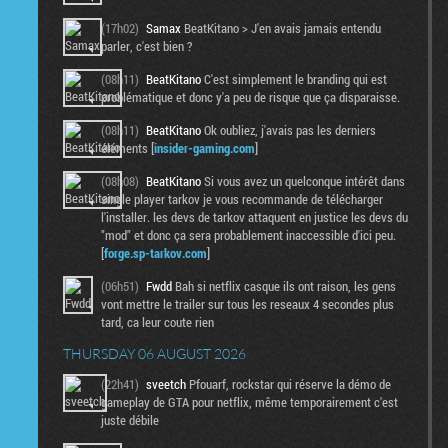
(17h02)
Samax
BeatKitano > J'en avais jamais entendu
parler, c'est bien ?
(08h11)
BeatKitano
C'est simplement le branding qui est
problématique et donc y'a peu de risque que ça disparaisse.
(08h11)
BeatKitano
Ok oubliez, j'avais pas les derniers
éléments [
insider-gaming.com
]
(08h08)
BeatKitano
Si vous avez un quelconque intérêt dans
single player tarkov je vous recommande de télécharger
l'installer. les devs de tarkov attaquent en justice les devs du
"mod" et donc ça sera probablement inaccessible d'ici peu.
[
forge.sp-tarkov.com
]
(06h51)
Fwdd
Bah si netflix casque ils ont raison, les gens
vont mettre le trailer sur tous les reseaux 4 secondes plus
tard, ca leur coute rien
THURSDAY 06 AUGUST 2026
(22h41)
sveetch
Pfouarf, rockstar qui réserve la démo de
gameplay de GTA pour netflix, même temporairement c'est
juste débile