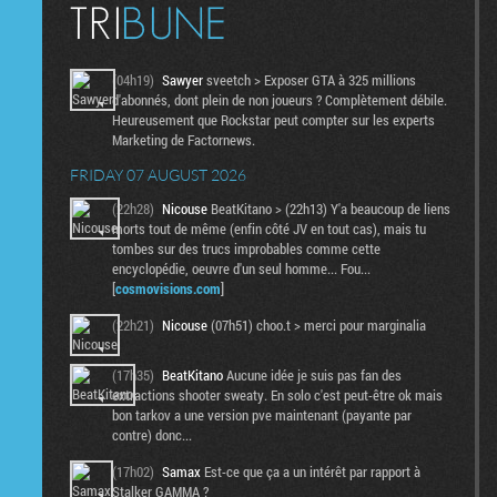
(04h19)
Sawyer
sveetch > Exposer GTA à 325 millions
d'abonnés, dont plein de non joueurs ? Complètement débile.
Heureusement que Rockstar peut compter sur les experts
Marketing de Factornews.
FRIDAY 07 AUGUST 2026
(22h28)
Nicouse
BeatKitano > (22h13) Y'a beaucoup de liens
morts tout de même (enfin côté JV en tout cas), mais tu
tombes sur des trucs improbables comme cette
encyclopédie, oeuvre d'un seul homme... Fou...
[
cosmovisions.com
]
(22h21)
Nicouse
(07h51) choo.t > merci pour marginalia
(17h35)
BeatKitano
Aucune idée je suis pas fan des
extractions shooter sweaty. En solo c'est peut-être ok mais
bon tarkov a une version pve maintenant (payante par
contre) donc...
(17h02)
Samax
Est-ce que ça a un intérêt par rapport à
Stalker GAMMA ?