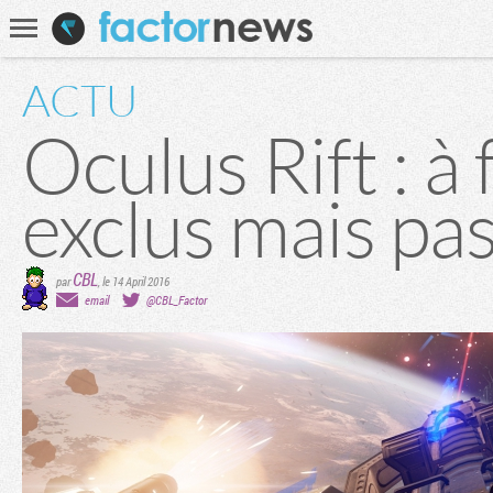
Communauté
Recherche
ACTU
Oculus Rift : à
exclus mais pas
CBL
par
,
le 14 April 2016
email
@CBL_Factor