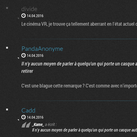
divide
14.04.2016
Le cinéma VR, je trouve ça tellement aberrant en l'état actuel
PandaAnonyme
14.04.2016
Il n'y aucun moyen de parler à quelqu'un qui porte un casque a
retirer
C'est une blague cette remarque ? C'est comme avec n'importe
Cadd
14.04.2016
_Kame_
a écrit :
Il n'y aucun moyen de parler à quelqu'un qui porte un casque autr