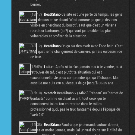
berner.
(18h17)
BeatKitano
Ce site est une perte de temps, les gens
vont dessus en se disant "c'est comme ça que je deviens
visible en cherchant du boulot", sauf que c'est un vivier a
recruteur fantomes (ia ?) qui vont juste cibler les plus
vulnérables et profiter de la situation.
(18h12)
BeatKitano
Oh ça n'a rien avoir avec l'age hein. C'est
mon quatrième changement de carrière, jamais eu besoin de
ce truc.
(15h59)
Latium
Après si tu n'as jamais eus à te vendre, ou à
retrouver du taf, c'est plutôt ta situation qui est
exceptionnelle. Je peux comprendre que ça t'échappe. Moi
aussi je me suis cru au dessus de ça jusqu'à 30-35 ans.
(15h10)
sveetch
BeatKitano > (14h29) "réseau" ou "carnet de
contacts" comme on disait avant, tout ceux qui te
connaissent toi ou ton entreprise dans le milieu
professionnel quoi, pas le truc fantasmé depuis l'époque du
"web 2.0"
(14h38)
BeatKitano
Faudra que je demande autour de moi,
jeunes et moins jeunes, mais j'ai un vrai doute sur l'utilité du