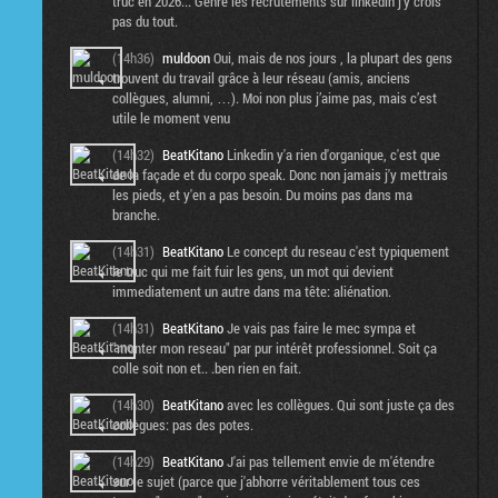
truc en 2026... Genre les recrutements sur linkedin j'y crois
pas du tout.
(14h36)
muldoon
Oui, mais de nos jours , la plupart des gens
trouvent du travail grâce à leur réseau (amis, anciens
collègues, alumni, …). Moi non plus j’aime pas, mais c’est
utile le moment venu
(14h32)
BeatKitano
Linkedin y'a rien d'organique, c'est que
de la façade et du corpo speak. Donc non jamais j'y mettrais
les pieds, et y'en a pas besoin. Du moins pas dans ma
branche.
(14h31)
BeatKitano
Le concept du reseau c'est typiquement
le truc qui me fait fuir les gens, un mot qui devient
immediatement un autre dans ma tête: aliénation.
(14h31)
BeatKitano
Je vais pas faire le mec sympa et
"monter mon reseau" par pur intérêt professionnel. Soit ça
colle soit non et.. .ben rien en fait.
(14h30)
BeatKitano
avec les collègues. Qui sont juste ça des
collègues: pas des potes.
(14h29)
BeatKitano
J'ai pas tellement envie de m'étendre
sur le sujet (parce que j'abhorre véritablement tous ces