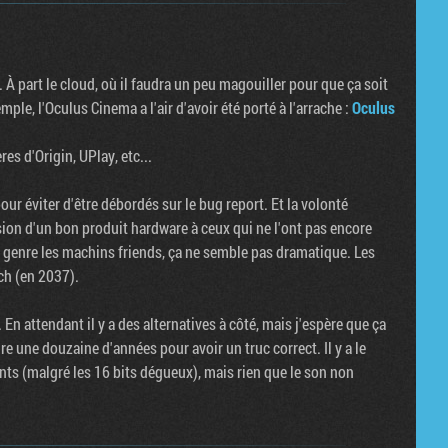
. À part le cloud, où il faudra un peu magouiller pour que ça soit
ple, l'Oculus Cinema a l'air d'avoir été porté à l'arrache :
Oculus
es d'Origin, UPlay, etc...
pour éviter d'être débordés sur le bug report. Et la volonté
sion d'un bon produit hardware à ceux qui ne l'ont pas encore
u genre les machins friends, ça ne semble pas dramatique. Les
ch (en 2037).
En attendant il y a des alternatives à côté, mais j'espère que ça
e une douzaine d'années pour avoir un truc correct. Il y a le
ts (malgré les 16 bits dégueux), mais rien que le son non