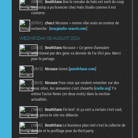
(09h09)
BeatKitano
Bon le remake de halo est sorti du coup
Microslop a pu licencier chez Halo Studio comme il est
coutume.
(07h51)
choo.t
Nicouse > meme vibe mais en moteur de
recherche : [
marginalia-search.com
]
WEDNESDAY 05 AUGUST 2026
(22h13)
BeatKitano
Nicouse > Ce genre d'annuaire
sélectionné par des gens va devenir de l'or d'ici peu. Merci
pour le partage.
(22h12)
Nicouse
Genre [
penofchaos.com
]
(22h10)
Nicouse
Pour ceux qui veulent retomber sur des
vieux sites, les annuaires c'est chouette [
curlie.org
] Y'a
même Factor News (en deux mots) dans la section
actualités.
(18h42)
BeatKitano
Fin bref. Si ça sert a certain c'est cool,
mais perso le site me débecte.
(18h42)
BeatKitano
Le business plan réel c'est la collecte de
donnée et le profilage pour du third party.