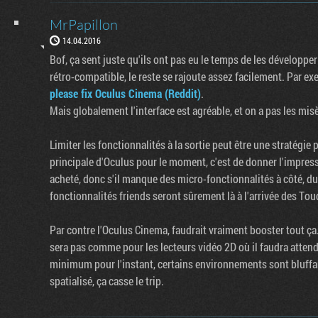
MrPapillon
14.04.2016
Bof, ça sent juste qu'ils ont pas eu le temps de les développer
rétro-compatible, le reste se rajoute assez facilement. Par exem
please fix Oculus Cinema (Reddit)
.
Mais globalement l'interface est agréable, et on a pas les misèr
Limiter les fonctionnalités à la sortie peut être une stratégie 
principale d'Oculus pour le moment, c'est de donner l'impres
acheté, donc s'il manque des micro-fonctionnalités à côté, d
fonctionnalités friends seront sûrement là à l'arrivée des Tou
Par contre l'Oculus Cinema, faudrait vraiment booster tout ça. 
sera pas comme pour les lecteurs vidéo 2D où il faudra attendr
minimum pour l'instant, certains environnements sont bluffan
spatialisé, ça casse le trip.