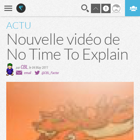
ACTU
En direct
Digest
Nouvelle vidéo de
No Time To Explain
CBL
par
,
le 04 May 2011
email
@CBL_Factor