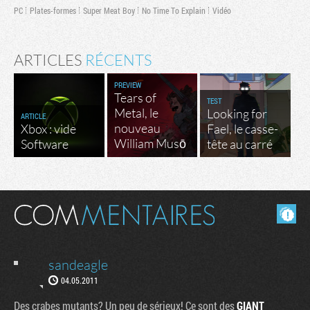
PC
Plates-formes
Super Meat Boy
No Time To Explain
Vidéo
ARTICLES
RÉCENTS
PREVIEW
Tears of
TEST
Metal, le
Looking for
ARTICLE
nouveau
Xbox : vide
Fael, le casse-
William Musō
Software
tête au carré
Masquer les commentaires lus.
sandeagle
04.05.2011
Des crabes mutants? Un peu de sérieux! Ce sont des
GIANT