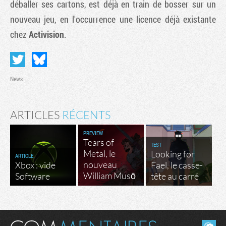
déballer ses cartons, est déjà en train de bosser sur un
nouveau jeu, en l'occurrence une licence déjà existante
chez
Activision
.
News
ARTICLES
RÉCENTS
PREVIEW
Tears of
TEST
Metal, le
Looking for
ARTICLE
nouveau
Xbox : vide
Fael, le casse-
William Musō
Software
tête au carré
Masquer les commentaires lus.