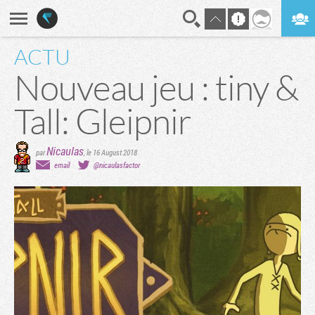
ACTU
En direct
Digest
Nouveau jeu : tiny &
Tall: Gleipnir
Nicaulas
par
,
le 16 August 2018
email
@nicaulasfactor