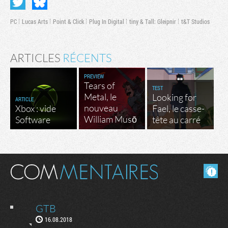
PC
Lucas Arts
Point & Click
Plug In Digital
tiny & Tall: Gleipnir
t&T Studios
ARTICLES
RÉCENTS
PREVIEW
Tears of
TEST
Metal, le
Looking for
ARTICLE
nouveau
Xbox : vide
Fael, le casse-
William Musō
Software
tête au carré
Masquer les commentaires lus.
GTB
16.08.2018