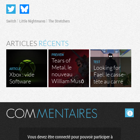
Switch
Little Nightmares
The Stretchers
ARTICLES
RÉCENTS
PREVIEW
Tears of
TEST
Metal, le
Looking for
ARTICLE
nouveau
Xbox : vide
Fael, le casse-
William Musō
Software
tête au carré
Masquer les commentaires lus.
Vous devez être connecté pour pouvoir participer à