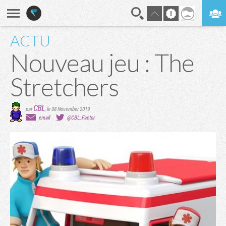
ACTU
En direct
Digest
Nouveau jeu : The
Stretchers
CBL
par
,
le 08 November 2019
email
@CBL_Factor