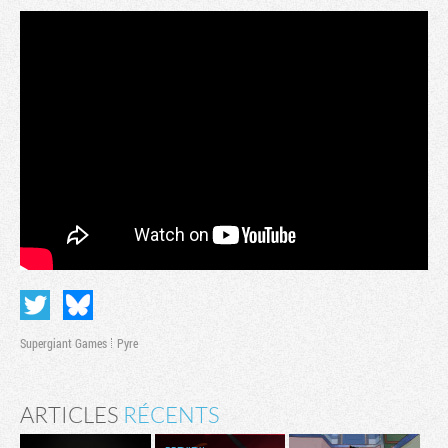
Supergiant Games
Pyre
ARTICLES
RÉCENTS