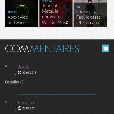
PREVIEW
Tears of
TEST
Metal, le
Looking for
ARTICLE
nouveau
Xbox : vide
Fael, le casse-
William Musō
Software
tête au carré
Masquer les commentaires lus.
Joule
20.04.2016
Ce trailer <3
Fougère
20.04.2016