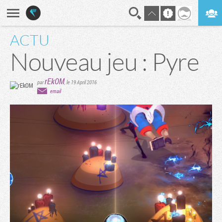
ACTU
En direct
Digest
Nouveau jeu : Pyre
rEkOM
par
,
le 19 April 2016
email