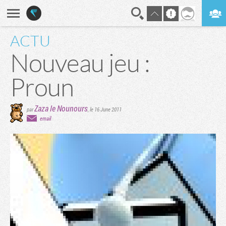
ACTU
En direct
Digest
Nouveau jeu :
Proun
Zaza le Nounours
par
,
le 16 June 2011
email