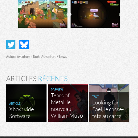
Action-Aventure
Nioki Adventure
News
ARTICLES
RÉCENTS
PREVIEW
Tears of
TEST
Metal, le
Looking for
ARTICLE
nouveau
Xbox : vide
Fael, le casse-
William Musō
Software
tête au carré