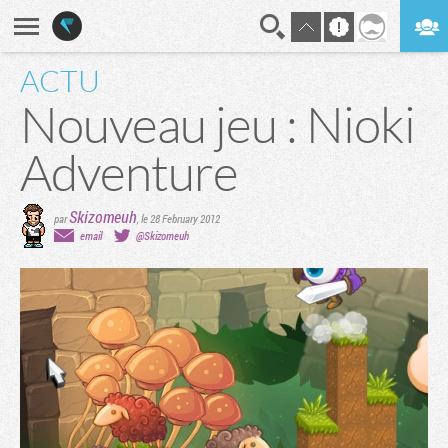
ACTU
En direct
Digest
Nouveau jeu : Nioki
Adventure
Skizomeuh
par
,
le 28 February 2012
email
@Skizomeuh