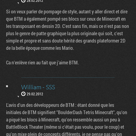
28.02.2012
Si on veux parler de pompage de style, autant y aller direct et dire
que BTM a également pompé ses blocs sur ceux de Minecraft en
les transposant en dessin 2D. C'est sans fin, mais ce n'est pas non
plus le genre de patte graphique la plus originale qui soit, c'est
simple et propre et sans doute hérité des grands plateformer 2D
de la belle époque comme les Mario.
Ca n'enlève rien au fait que j'aime BTM.
William - SSS
29.02.2012
L'avis d'un des développeurs de BTM : étant donné que les
initiales de BTM signifient "BoulderDash Tetris Minecraft", qu'on
a piqué les blocs à Minecraft, qu'on ressemble aussi un peu à
BattleBlock Theater (même si c'était pas voulu, pour le coup) et
qu'on mixe plein de concepts différents, je ne pense pas qu'on