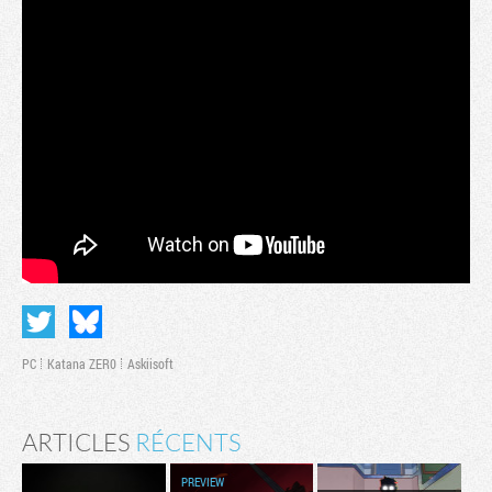
PC
Katana ZER0
Askiisoft
ARTICLES
RÉCENTS
PREVIEW