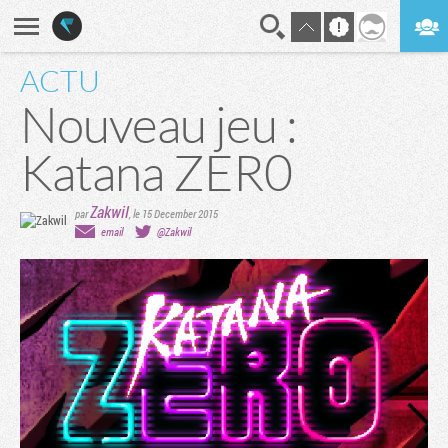
ACTU
En direct
Digest
Nouveau jeu :
Katana ZER0
Zakwil
par
,
le 15 December 2015
email
@Zakwil