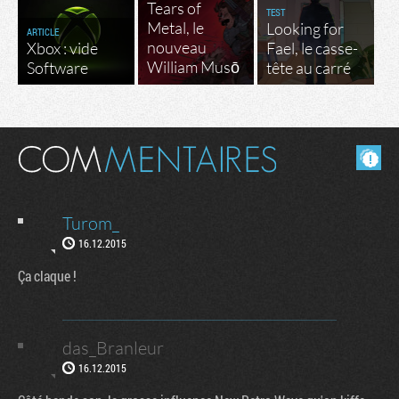
Tears of
TEST
Metal, le
Looking for
ARTICLE
nouveau
Xbox : vide
Fael, le casse-
William Musō
Software
tête au carré
Masquer les commentaires lus.
Turom_
16.12.2015
Ça claque !
das_Branleur
16.12.2015