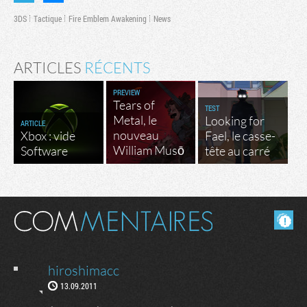
3DS
Tactique
Fire Emblem Awakening
News
ARTICLES
RÉCENTS
PREVIEW
Tears of
TEST
Metal, le
Looking for
ARTICLE
nouveau
Xbox : vide
Fael, le casse-
William Musō
Software
tête au carré
Masquer les commentaires lus.
hiroshimacc
13.09.2011