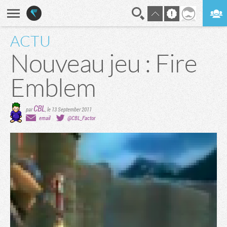
ACTU
En direct
Digest
Nouveau jeu : Fire
Emblem
CBL
par
,
le 13 September 2011
email
@CBL_Factor