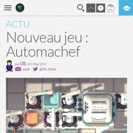
ACTU
En direct
Digest
Nouveau jeu :
Automachef
CBL
par
,
le 01 May 2019
email
@CBL_Factor