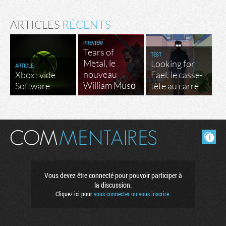
ARTICLES
RÉCENTS
PREVIEW
Tears of
TEST
Metal, le
Looking for
ARTICLE
nouveau
Xbox : vide
Fael, le casse-
William Musō
Software
tête au carré
Masquer les commentaires lus.
Vous devez être connecté pour pouvoir participer à
la discussion.
Cliquez ici pour
vous connecter ou vous inscrire
.
Factornews