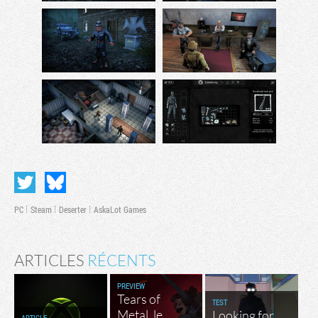
PC
Steam
Deserter
AskaLot Games
ARTICLES
RÉCENTS
PREVIEW
Tears of
TEST
Metal, le
Looking for
ARTICLE