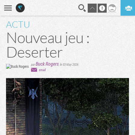
ACTU
En direct
Digest
Nouveau jeu :
Deserter
Buck Rogers
par
,
le 03 May 2026
email