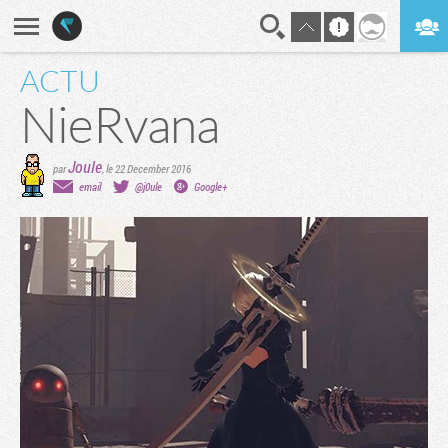
ACTU
En direct
Digest
NieRvana
Joule
par
,
le 22 December 2016
email
@j0ule
Google+