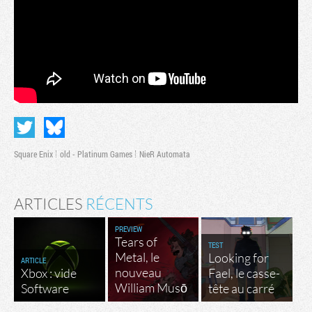
Square Enix
old - Platinum Games
NieR Automata
ARTICLES
RÉCENTS
PREVIEW
Tears of
TEST
Metal, le
Looking for
ARTICLE
nouveau
Xbox : vide
Fael, le casse-
William Musō
Software
tête au carré