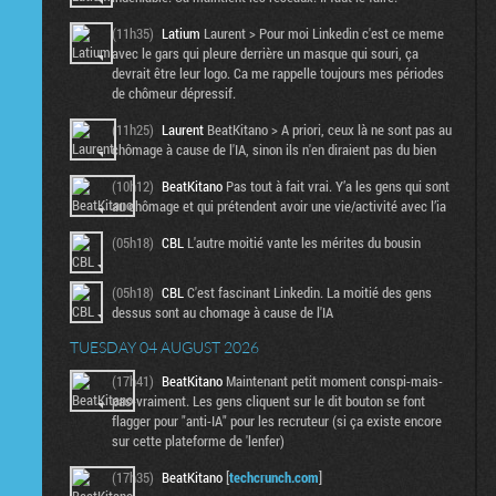
(11h35)
Latium
Laurent > Pour moi Linkedin c'est ce meme
avec le gars qui pleure derrière un masque qui souri, ça
devrait être leur logo. Ca me rappelle toujours mes périodes
de chômeur dépressif.
(11h25)
Laurent
BeatKitano > A priori, ceux là ne sont pas au
chômage à cause de l'IA, sinon ils n'en diraient pas du bien
(10h12)
BeatKitano
Pas tout à fait vrai. Y’a les gens qui sont
au chômage et qui prétendent avoir une vie/activité avec l’ia
(05h18)
CBL
L'autre moitié vante les mérites du bousin
(05h18)
CBL
C'est fascinant Linkedin. La moitié des gens
dessus sont au chomage à cause de l'IA
TUESDAY 04 AUGUST 2026
(17h41)
BeatKitano
Maintenant petit moment conspi-mais-
pas-vraiment. Les gens cliquent sur le dit bouton se font
flagger pour "anti-IA" pour les recruteur (si ça existe encore
sur cette plateforme de 'lenfer)
(17h35)
BeatKitano
[
techcrunch.com
]