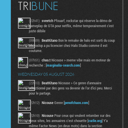
(22h41)
sveetch
Pfouarf, rockstar qui réserve la démo de
gameplay de GTA pour netflix, même temporairement c'est
juste débile
(09h09)
BeatKitano
Bon le remake de halo est sorti du coup
Microslop a pu licencier chez Halo Studio comme il est
coutume.
(07h51)
choo.t
Nicouse > meme vibe mais en moteur de
recherche : [
marginalia-search.com
]
WEDNESDAY 05 AUGUST 2026
(22h13)
BeatKitano
Nicouse > Ce genre d'annuaire
sélectionné par des gens va devenir de l'or d'ici peu. Merci
pour le partage.
(22h12)
Nicouse
Genre [
penofchaos.com
]
(22h10)
Nicouse
Pour ceux qui veulent retomber sur des
vieux sites, les annuaires c'est chouette [
curlie.org
] Y'a
même Factor News (en deux mots) dans la section