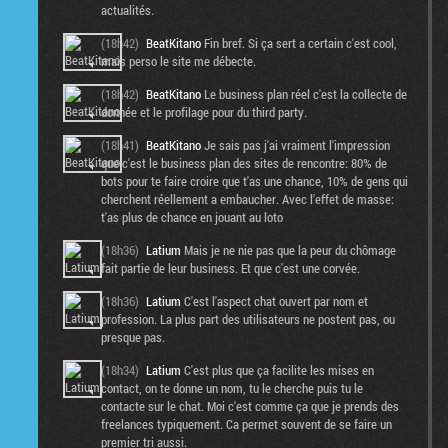
actualités.
(18h42)
BeatKitano
Fin bref. Si ça sert a certain c'est cool,
mais perso le site me débecte.
(18h42)
BeatKitano
Le business plan réel c'est la collecte de
donnée et le profilage pour du third party.
(18h41)
BeatKitano
Je sais pas j'ai vraiment l'impression
que c'est le business plan des sites de rencontre: 80% de
bots pour te faire croire que t'as une chance, 10% de gens qui
cherchent réellement a embaucher. Avec l'effet de masse:
t'as plus de chance en jouant au loto
(18h36)
Latium
Mais je ne nie pas que la peur du chômage
fait partie de leur business. Et que c'est une corvée.
(18h36)
Latium
C'est l'aspect chat ouvert par nom et
profession. La plus part des utilisateurs ne postent pas, ou
presque pas.
(18h34)
Latium
C'est plus que ça facilite les mises en
contact, on te donne un nom, tu le cherche puis tu le
contacte sur le chat. Moi c'est comme ça que je prends des
freelances typiquement. Ca permet souvent de se faire un
premier tri aussi.