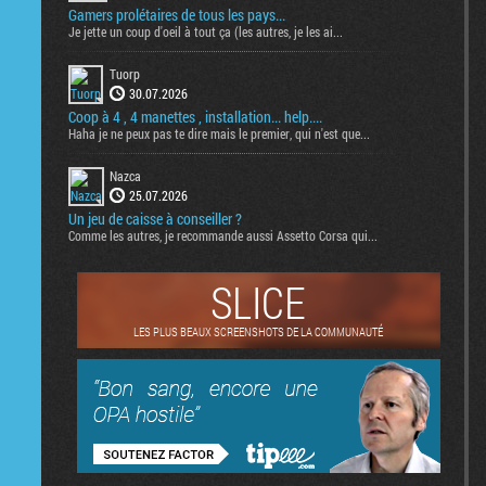
Gamers prolétaires de tous les pays...
Je jette un coup d'oeil à tout ça (les autres, je les ai...
Tuorp
30.07.2026
Coop à 4 , 4 manettes , installation... help....
Haha je ne peux pas te dire mais le premier, qui n'est que...
Nazca
25.07.2026
Un jeu de caisse à conseiller ?
Comme les autres, je recommande aussi Assetto Corsa qui...
SLICE
LES PLUS BEAUX SCREENSHOTS DE LA COMMUNAUTÉ