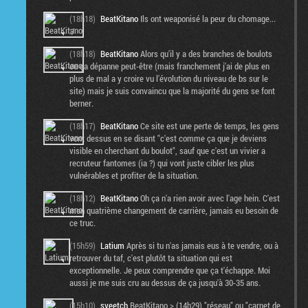
(18h18)
BeatKitano
Ils ont weaponisé la peur du chomage...
:/
(18h18)
BeatKitano
Alors qu'il y a des branches de boulots
ou ça dépanne peut-être (mais franchement j'ai de plus en
plus de mal a y croire vu l'évolution du niveau de bs sur le
site) mais je suis convaincu que la majorité du gens se font
berner.
(18h17)
BeatKitano
Ce site est une perte de temps, les gens
vont dessus en se disant "c'est comme ça que je deviens
visible en cherchant du boulot", sauf que c'est un vivier a
recruteur fantomes (ia ?) qui vont juste cibler les plus
vulnérables et profiter de la situation.
(18h12)
BeatKitano
Oh ça n'a rien avoir avec l'age hein. C'est
mon quatrième changement de carrière, jamais eu besoin de
ce truc.
(15h59)
Latium
Après si tu n'as jamais eus à te vendre, ou à
retrouver du taf, c'est plutôt ta situation qui est
exceptionnelle. Je peux comprendre que ça t'échappe. Moi
aussi je me suis cru au dessus de ça jusqu'à 30-35 ans.
(15h10)
sveetch
BeatKitano > (14h29) "réseau" ou "carnet de