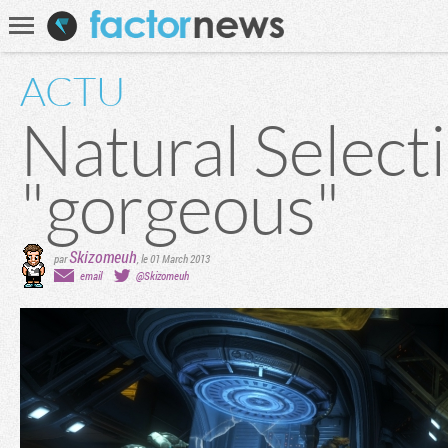
Communauté
Recherche
ACTU
Natural Selecti
"gorgeous"
Skizomeuh
par
,
le 01 March 2013
email
@Skizomeuh