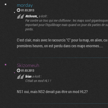
morday
01.03.2013
Atchoum_
a écrit :
Par contre un truc qui me chiffonne : les maps sont gigantesques
important pour l'équilibrage mais quand on joue dix parties de s
perdu.
C'est clair, mais avec le racourcis "C" pour la map, en alien, ca
premières heures, on est perdu dans ces maps enormes....
Skizomeuh
01.03.2013
lirian
a écrit :
C'était un mod HL1 !
NS1 oui, mais NS2 devait pas être un mod HL2?