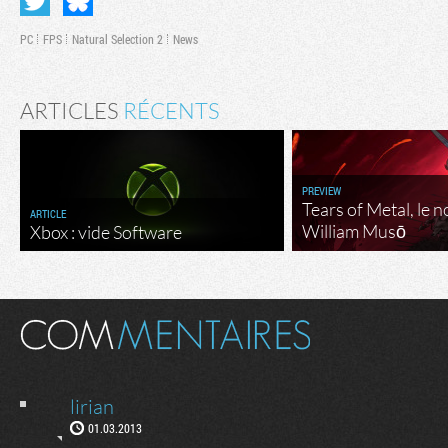
PC
FPS
Natural Selection 2
News
ARTICLES
RÉCENTS
PREVIEW
Tears of Metal, le 
ARTICLE
William Musō
Xbox : vide Software
lirian
01.03.2013