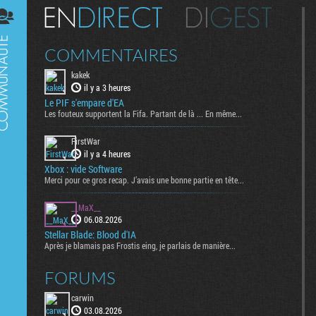
Digest
COMMENTAIRES
kakek
il y a 3 heures
Le PIF s'empare d'EA
Les fouteux supportent la Fifa. Partant de là ... En même...
FirstWar
il y a 4 heures
Xbox : vide Software
Merci pour ce gros recap. J’avais une bonne partie en tête...
__MaX__
06.08.2026
Stellar Blade: Blood d'IA
Après je blamais pas Frostis eing, je parlais de manière...
FORUMS
carwin
03.08.2026