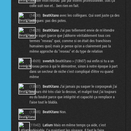
"monter mon reseau" par pur intérêt professionnel. Soit ça
colle soit non et.. .ben rien en fait.
(14h30)
BeatKitano
avec les collègues. Qui sont juste ça des
collègues: pas des potes.
(14h29)
BeatKitano
J'ai pas tellement envie de m'étendre
sur le sujet (parce que j'abhorre véritablement tous ces
termes "reseau" quoi, comme si on était des franchises
humaines quoi) mais je pense qu'on a clairement pas la
même approche du "reseau" et du type de relation
(14h09)
sveetch
BeatKitano > (13h07) oui enfin si tu a un
réseau perso à qui le démontrer, sinon à notre époque à part
dans un secteur de niche c'est compliqué d'être vu quand
même
(13h07)
BeatKitano
J’ai jamais pu saquer le corpospeak j’ai
toujours été très clair la dessus, et malgré tout j’ai toujours
eu du boulot parce que intégrité et capacité ça remplace a
l’aise tout le blabla.
(13h05)
BeatKitano
Non.
(11h42)
Latium
Mais en même temps ça aide, c'est
indéniable. Ca maintient les réseaux. Il faut le faire.