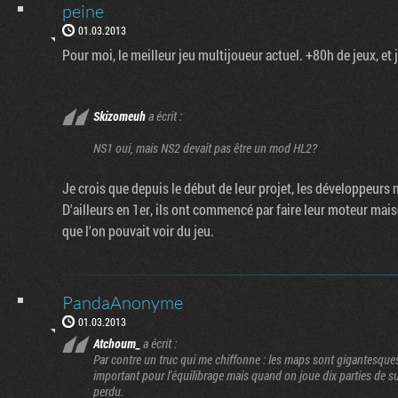
peine
01.03.2013
Pour moi, le meilleur jeu multijoueur actuel. +80h de jeux, et 
Skizomeuh
a écrit :
NS1 oui, mais NS2 devait pas être un mod HL2?
Je crois que depuis le début de leur projet, les développeur
D'ailleurs en 1er, ils ont commencé par faire leur moteur mai
que l'on pouvait voir du jeu.
PandaAnonyme
01.03.2013
Atchoum_
a écrit :
Par contre un truc qui me chiffonne : les maps sont gigantesques
important pour l'équilibrage mais quand on joue dix parties de s
perdu.