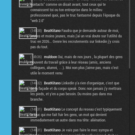
contacts" comme on disait avant, tout ceux qui te
connaissent toi ou ton entreprise dans le milieu
professionnel quoi, pas le truc fantasmé depuis l'époque du
"web 2.0"
(14h38)
BeatKitano
Faudra que je demande autour de moi,
jeunes et moins jeunes, mais j'ai un vrai doute sur l'utilité du
truc en 2026... Genre les recrutements sur linkedin j'y crois
pas du tout.
(14h36)
muldoon
Oui, mais de nos jours , la plupart des gens
trouvent du travail grâce à leur réseau (amis, anciens
collègues, alumni, …). Moi non plus j’aime pas, mais c’est
utile le moment venu
(14h32)
BeatKitano
Linkedin y'a rien d'organique, c'est que
de la façade et du corpo speak. Donc non jamais j'y mettrais
les pieds, et y'en a pas besoin. Du moins pas dans ma
branche.
(14h31)
BeatKitano
Le concept du reseau c'est typiquement
le truc qui me fait fuir les gens, un mot qui devient
immediatement un autre dans ma tête: aliénation.
(14h31)
BeatKitano
Je vais pas faire le mec sympa et