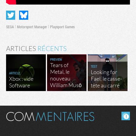
SEGA
Motorsport Manager
Playsport Games
ARTICLES
RÉCENTS
PREVIEW
Tears of
TEST
Metal, le
Looking for
ARTICLE
nouveau
Xbox : vide
Fael, le casse-
William Musō
Software
tête au carré
Masquer les commentaires lus.