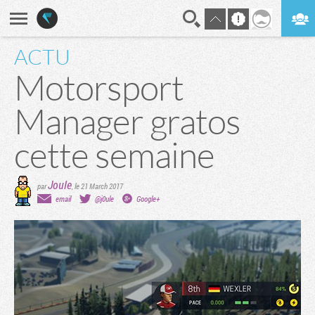
ACTU
En direct
Digest
Motorsport
Manager gratos
cette semaine
Joule
par
,
le 21 March 2017
email
@j0ule
Google+