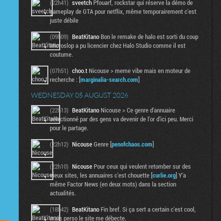
(22h41)
sveetch
Pfouarf, rockstar qui réserve la démo de
gameplay de GTA pour netflix, même temporairement c'est
juste débile
(09h09)
BeatKitano
Bon le remake de halo est sorti du coup
Microslop a pu licencier chez Halo Studio comme il est
coutume.
(07h51)
choo.t
Nicouse > meme vibe mais en moteur de
recherche : [
marginalia-search.com
]
WEDNESDAY 05 AUGUST 2026
(22h13)
BeatKitano
Nicouse > Ce genre d'annuaire
sélectionné par des gens va devenir de l'or d'ici peu. Merci
pour le partage.
(22h12)
Nicouse
Genre [
penofchaos.com
]
(22h10)
Nicouse
Pour ceux qui veulent retomber sur des
vieux sites, les annuaires c'est chouette [
curlie.org
] Y'a
même Factor News (en deux mots) dans la section
actualités.
(18h42)
BeatKitano
Fin bref. Si ça sert a certain c'est cool,
mais perso le site me débecte.