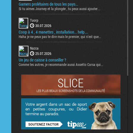
Gamers prolétaires de tous les pays...
Si tu aimes Journey et la plongée , tu peux aussi ajouter...
Tuorp
30.07.2026
Coop à 4 , 4 manettes , installation... help....
Haha je ne peux pas te dire mais le premier, qui n'est que...
Nazca
25.07.2026
Un jeu de caisse à conseiller ?
Comme les autres, je recommande aussi Assetto Corsa qui...
SLICE
LES PLUS BEAUX SCREENSHOTS DE LA COMMUNAUTÉ