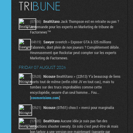
(07h56)
BeatKitano
Jack Thompson est en retraite ou pas ?
Je demande pour les experts en Marketing de tribune de
Factornews™
(04h19)
Sawyer
sveetch > Exposer GTA à 325 millions
d'abonnés, dont plein de non joueurs ? Complètement débile.
Heureusement que Rockstar peut compter sur les experts
Marketing de Factornews.
FRIDAY 07 AUGUST 2026
(22h28)
Nicouse
BeatKitano > (22h13) Y'a beaucoup de liens
morts tout de même (enfin côté JV en tout cas), mais tu
tombes sur des trucs improbables comme cette
encyclopédie, oeuvre d'un seul homme... Fou...
[
cosmovisions.com
]
(22h21)
Nicouse
(07h51) choo.t > merci pour marginalia
(17h35)
BeatKitano
Aucune idée je suis pas fan des
extractions shooter sweaty. En solo c'est peut-être ok mais
bon tarkov a une version pve maintenant (payante par