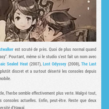
stwalker
est scruté de près. Quoi de plus normal quand
asy". Pourtant, même si le studio s'est fait un nom avec
aic Sealed Heat
(2007),
Lost Odyssey
(2008),
The Last
t plutôt discret et a surtout déserté les consoles depuis
 mobile.
le, l'herbe semble effectivement plus verte. Malgré tout,
s consoles actuelles. Enfin, peut-être. Reste que deux
versité d'Hawaï.