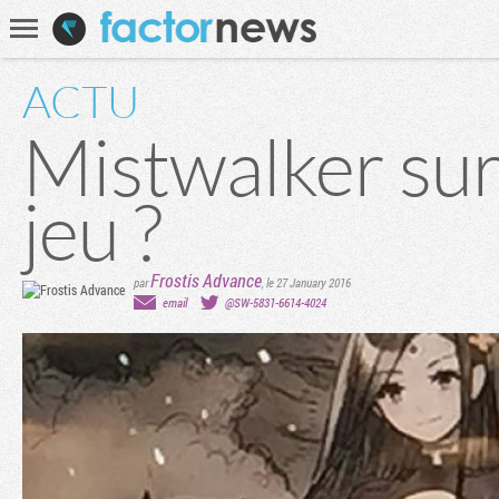
Communauté
Recherche
ACTU
Mistwalker su
jeu ?
Frostis Advance
par
,
le 27 January 2016
email
@SW-5831-6614-4024