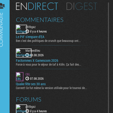
Digest
COMMENTAIRES
ptitbgaz
il y a 4 heures
Le PIF s'empare d'EA
Ben c'est des politiques de crunch que beaucoup ont...
MartienBleu
08.08.2026
Factornews X Gamescom 2026
Force à vous pour le séjour de taf à Köln. Ça fait des...
CBL
07.08.2026
Quake fête ses 30 ans
Correct! Ce fut même la version utilisée pour le tournoi de...
FORUMS
ptitbgaz
il y a 4 heures