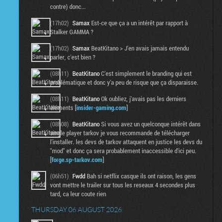
contre) donc...
(17h02)
Samax
Est-ce que ça a un intérêt par rapport à
Stalker GAMMA ?
(17h02)
Samax
BeatKitano > J'en avais jamais entendu
parler, c'est bien ?
(08h11)
BeatKitano
C'est simplement le branding qui est
problématique et donc y'a peu de risque que ça disparaisse.
(08h11)
BeatKitano
Ok oubliez, j'avais pas les derniers
éléments [
insider-gaming.com
]
(08h08)
BeatKitano
Si vous avez un quelconque intérêt dans
single player tarkov je vous recommande de télécharger
l'installer. les devs de tarkov attaquent en justice les devs du
"mod" et donc ça sera probablement inaccessible d'ici peu.
[
forge.sp-tarkov.com
]
(06h51)
Fwdd
Bah si netflix casque ils ont raison, les gens
vont mettre le trailer sur tous les reseaux 4 secondes plus
tard, ca leur coute rien
THURSDAY 06 AUGUST 2026