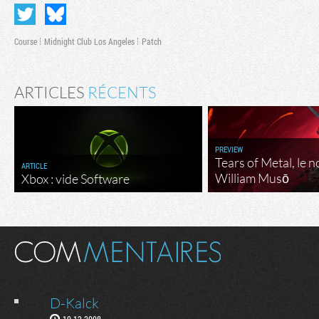
Course
Midnight Club Los Angeles
Patch
ARTICLES
RÉCENTS
PREVIEW
Tears of Metal, le 
ARTICLE
William Musō
Xbox : vide Software
D-Kalck
10.12.2008