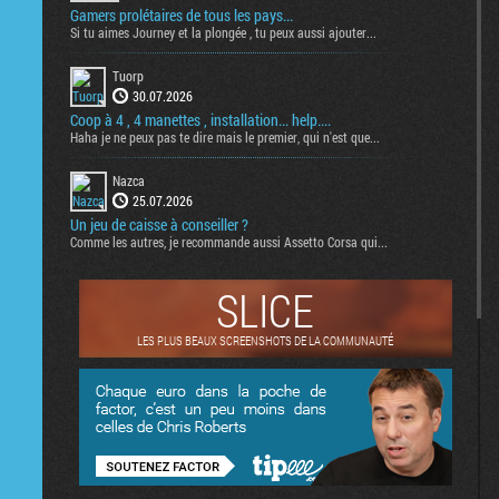
Gamers prolétaires de tous les pays...
Si tu aimes Journey et la plongée , tu peux aussi ajouter...
Tuorp
30.07.2026
Coop à 4 , 4 manettes , installation... help....
Haha je ne peux pas te dire mais le premier, qui n'est que...
Nazca
25.07.2026
Un jeu de caisse à conseiller ?
Comme les autres, je recommande aussi Assetto Corsa qui...
SLICE
LES PLUS BEAUX SCREENSHOTS DE LA COMMUNAUTÉ