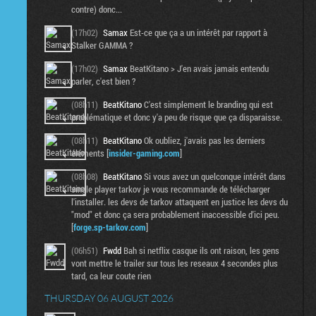
contre) donc...
(17h02)
Samax
Est-ce que ça a un intérêt par rapport à
Stalker GAMMA ?
(17h02)
Samax
BeatKitano > J'en avais jamais entendu
parler, c'est bien ?
(08h11)
BeatKitano
C'est simplement le branding qui est
problématique et donc y'a peu de risque que ça disparaisse.
(08h11)
BeatKitano
Ok oubliez, j'avais pas les derniers
éléments [
insider-gaming.com
]
(08h08)
BeatKitano
Si vous avez un quelconque intérêt dans
single player tarkov je vous recommande de télécharger
l'installer. les devs de tarkov attaquent en justice les devs du
"mod" et donc ça sera probablement inaccessible d'ici peu.
[
forge.sp-tarkov.com
]
(06h51)
Fwdd
Bah si netflix casque ils ont raison, les gens
vont mettre le trailer sur tous les reseaux 4 secondes plus
tard, ca leur coute rien
THURSDAY 06 AUGUST 2026