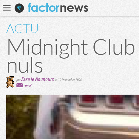
Communauté
Recherche
ACTU
Midnight Club 
nuls
Zaza le Nounours
par
,
le 10 December 2008
email