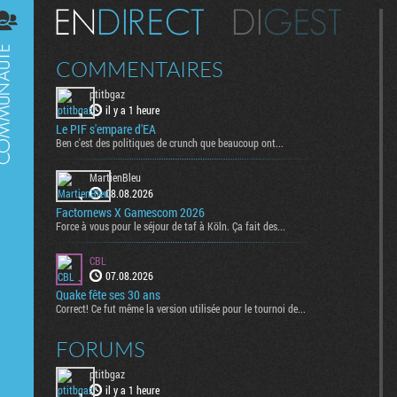
Digest
COMMENTAIRES
ptitbgaz
il y a 1 heure
Le PIF s'empare d'EA
Ben c'est des politiques de crunch que beaucoup ont...
MartienBleu
08.08.2026
Factornews X Gamescom 2026
Force à vous pour le séjour de taf à Köln. Ça fait des...
CBL
07.08.2026
Quake fête ses 30 ans
Correct! Ce fut même la version utilisée pour le tournoi de...
FORUMS
ptitbgaz
il y a 1 heure