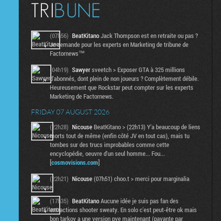
(07h56)
BeatKitano
Jack Thompson est en retraite ou pas ?
Je demande pour les experts en Marketing de tribune de
Factornews™
(04h19)
Sawyer
sveetch > Exposer GTA à 325 millions
d'abonnés, dont plein de non joueurs ? Complètement débile.
Heureusement que Rockstar peut compter sur les experts
Marketing de Factornews.
FRIDAY 07 AUGUST 2026
(22h28)
Nicouse
BeatKitano > (22h13) Y'a beaucoup de liens
morts tout de même (enfin côté JV en tout cas), mais tu
tombes sur des trucs improbables comme cette
encyclopédie, oeuvre d'un seul homme... Fou...
[
cosmovisions.com
]
(22h21)
Nicouse
(07h51) choo.t > merci pour marginalia
(17h35)
BeatKitano
Aucune idée je suis pas fan des
extractions shooter sweaty. En solo c'est peut-être ok mais
bon tarkov a une version pve maintenant (payante par