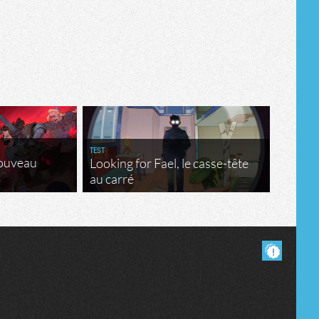
Tribune
TEST
nouveau
Looking for Fael, le casse-tête
au carré
Masquer les commentaires lus.