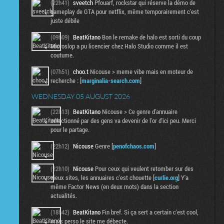
(22h41)
sveetch
Pfouarf, rockstar qui réserve la démo de
gameplay de GTA pour netflix, même temporairement c'est
juste débile
(09h09)
BeatKitano
Bon le remake de halo est sorti du coup
Microslop a pu licencier chez Halo Studio comme il est
coutume.
(07h51)
choo.t
Nicouse > meme vibe mais en moteur de
recherche : [
marginalia-search.com
]
WEDNESDAY 05 AUGUST 2026
(22h13)
BeatKitano
Nicouse > Ce genre d'annuaire
sélectionné par des gens va devenir de l'or d'ici peu. Merci
pour le partage.
(22h12)
Nicouse
Genre [
penofchaos.com
]
(22h10)
Nicouse
Pour ceux qui veulent retomber sur des
vieux sites, les annuaires c'est chouette [
curlie.org
] Y'a
même Factor News (en deux mots) dans la section
actualités.
(18h42)
BeatKitano
Fin bref. Si ça sert a certain c'est cool,
mais perso le site me débecte.