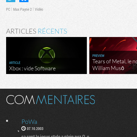
PC
Max Payne 2
Vidéo
ARTICLES
RÉCENTS
PREVIEW
Tears of Metal, le 
ARTICLE
William Musō
Xbox : vide Software
PoWa
07.10.2003
sa sent le jesus style a plein nez O_o