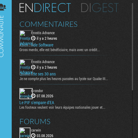
Digest
COMMENTAIRES
Frostis Advance
il y a 2 heures
Xbox : vide Software
Gross merdo, elle est bénéficiaire, mais avec un crédit...
Frostis Advance
il y a 2 heures
Quake fête ses 30 ans
Je ne compte plus les heures passées au lycée sur Quake III...
Krondor
07.08.2026
Le PIF s'empare d'EA
Les footeux veulent voir leurs équipes nationales jouer et...
FORUMS
carwin
03.08.2026