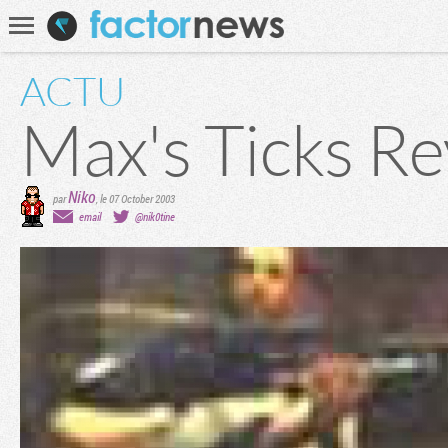
Communauté
Recherche
ACTU
Max's Ticks Re
Niko
par
,
le 07 October 2003
email
@nik0tine