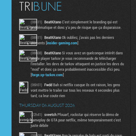
(08h11)
BeatKitano
C'est simplement le branding qui est
problématique et donc y'a peu de risque que ça disparaisse.
(08h11)
BeatKitano
Ok oubliez, j'avais pas les derniers
éléments [
insider-gaming.com
]
(08h08)
BeatKitano
Si vous avez un quelconque intérêt dans
single player tarkov je vous recommande de télécharger
l'installer. les devs de tarkov attaquent en justice les devs du
"mod" et donc ça sera probablement inaccessible d'ici peu.
[
forge.sp-tarkov.com
]
(06h51)
Fwdd
Bah si netflix casque ils ont raison, les gens
vont mettre le trailer sur tous les reseaux 4 secondes plus
tard, ca leur coute rien
THURSDAY 06 AUGUST 2026
(22h41)
sveetch
Pfouarf, rockstar qui réserve la démo de
gameplay de GTA pour netflix, même temporairement c'est
juste débile
(09h09)
BeatKitano
Bon le remake de halo est sorti du coup