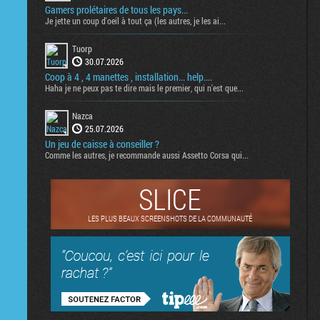
Gamers prolétaires de tous les pays...
Je jette un coup d'oeil à tout ça (les autres, je les ai...
Tuorp
30.07.2026
Coop à 4 , 4 manettes , installation... help....
Haha je ne peux pas te dire mais le premier, qui n'est que...
Nazca
25.07.2026
Un jeu de caisse à conseiller ?
Comme les autres, je recommande aussi Assetto Corsa qui...
SLICE
LES PLUS BEAUX SCREENSHOTS DE LA COMMUNAUTÉ