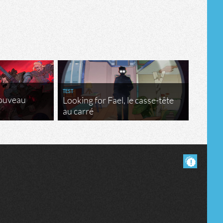
Tribune
TEST
nouveau
Looking for Fael, le casse-tête
au carré
Masquer les commentaires lus.