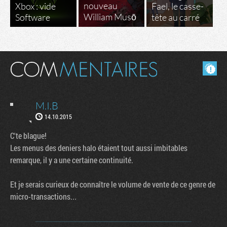
nouveau
Xbox : vide
Fael, le casse-
William Musō
Software
tête au carré
Masquer les commentaires lus.
M.I.B
14.10.2015
C'te blague!
Les menus des deniers halo étaient tout aussi imbitables
remarque, il y a une certaine continuité.
Et je serais curieux de connaître le volume de vente de ce genre de
micro-transactions...