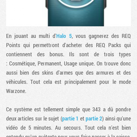
En jouant au multi d'
Halo 5
, vous gagnerez des REQ
Points qui permettront d'acheter des REQ Packs qui
contiennent des bonus. Ils sont de trois types
: Cosmétique, Permanent, Usage unique. On trouve donc
aussi bien des skins d'armes que des armures et des
véhicules. Tout cela est principalement pour le mode
Tribune
Warzone.
Ce système est tellement simple que 343 a dû pondre
deux articles sur le sujet (
partie 1
et
partie 2
) ainsi qu'une
vidéo de 5 minutes. Au secours. Tout cela n'est bien
entendu qu'un prétexte pour vous faire passer à la caisse.