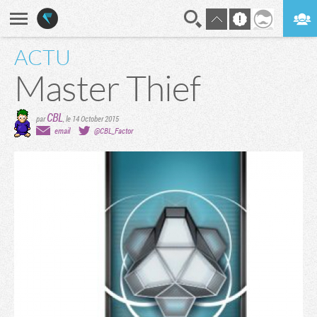
ACTU
En direct
Digest
Master Thief
CBL
par
,
le 14 October 2015
email
@CBL_Factor