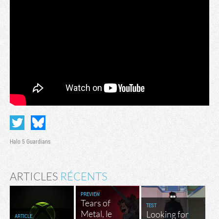
Halo 5 Guardians
ARTICLES
RÉCENTS
PREVIEW
Tears of
TEST
Metal, le
Looking for
ARTICLE