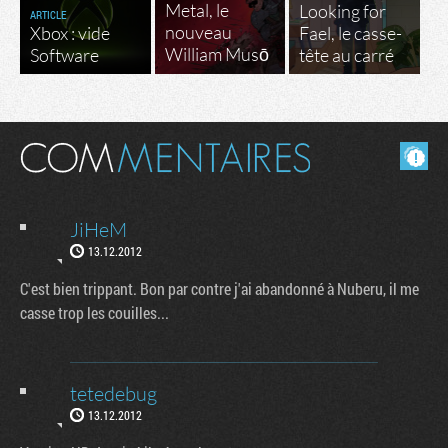
Metal, le
Looking for
ARTICLE
nouveau
Xbox : vide
Fael, le casse-
William Musō
Software
tête au carré
Masquer les commentaires lus.
JiHeM
13.12.2012
C'est bien trippant. Bon par contre j'ai abandonné à Nuberu, il me
casse trop les couilles...
tetedebug
13.12.2012