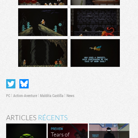
PC
Action-Aventure
Maldita Castilla
News
ARTICLES
RÉCENTS
PREVIEW
Tears of
TEST