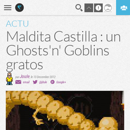
ACTU
En direct
Digest
Maldita Castilla : un
Ghosts'n' Goblins
gratos
Joule
par
,
le 13 December 2012
email
@j0ule
Google+