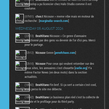
Microslop a pu licencier chez Halo Studio comme il est
coutume.
(07h51)
choo.t
Nicouse > meme vibe mais en moteur de
recherche : [
marginalia-search.com
]
WEDNESDAY 05 AUGUST 2026
(22h13)
BeatKitano
Nicouse > Ce genre d'annuaire
sélectionné par des gens va devenir de l'or d'ici peu. Merci
pour le partage.
(22h12)
Nicouse
Genre [
penofchaos.com
]
(22h10)
Nicouse
Pour ceux qui veulent retomber sur des
vieux sites, les annuaires c'est chouette [
curlie.org
] Y'a
même Factor News (en deux mots) dans la section
actualités.
(18h42)
BeatKitano
Fin bref. Si ça sert a certain c'est cool,
mais perso le site me débecte.
(18h42)
BeatKitano
Le business plan réel c'est la collecte de
donnée et le profilage pour du third party.