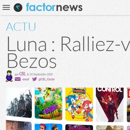
Communauté
Recherche
ACTU
Luna : Ralliez-
Bezos
CBL
par
,
le 24 September 2020
email
@CBL_Factor