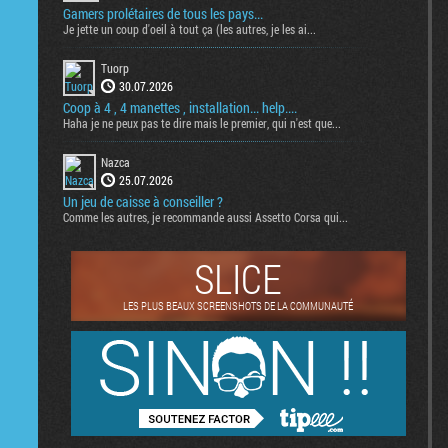
Gamers prolétaires de tous les pays...
Je jette un coup d'oeil à tout ça (les autres, je les ai...
Tuorp
30.07.2026
Coop à 4 , 4 manettes , installation... help....
Haha je ne peux pas te dire mais le premier, qui n'est que...
Nazca
25.07.2026
Un jeu de caisse à conseiller ?
Comme les autres, je recommande aussi Assetto Corsa qui...
SLICE
LES PLUS BEAUX SCREENSHOTS DE LA COMMUNAUTÉ