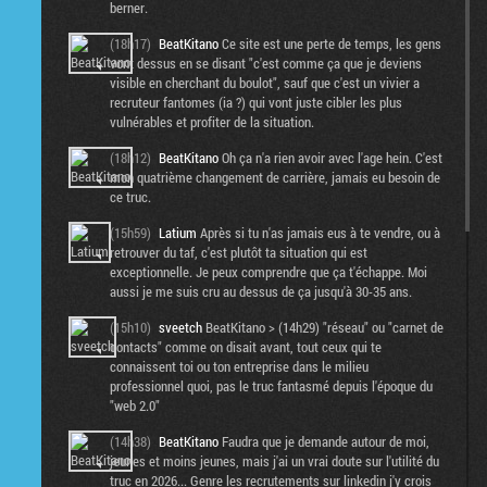
berner.
(18h17)
BeatKitano
Ce site est une perte de temps, les gens
vont dessus en se disant "c'est comme ça que je deviens
visible en cherchant du boulot", sauf que c'est un vivier a
recruteur fantomes (ia ?) qui vont juste cibler les plus
vulnérables et profiter de la situation.
(18h12)
BeatKitano
Oh ça n'a rien avoir avec l'age hein. C'est
mon quatrième changement de carrière, jamais eu besoin de
ce truc.
(15h59)
Latium
Après si tu n'as jamais eus à te vendre, ou à
retrouver du taf, c'est plutôt ta situation qui est
exceptionnelle. Je peux comprendre que ça t'échappe. Moi
aussi je me suis cru au dessus de ça jusqu'à 30-35 ans.
(15h10)
sveetch
BeatKitano > (14h29) "réseau" ou "carnet de
contacts" comme on disait avant, tout ceux qui te
connaissent toi ou ton entreprise dans le milieu
professionnel quoi, pas le truc fantasmé depuis l'époque du
"web 2.0"
(14h38)
BeatKitano
Faudra que je demande autour de moi,
jeunes et moins jeunes, mais j'ai un vrai doute sur l'utilité du
truc en 2026... Genre les recrutements sur linkedin j'y crois