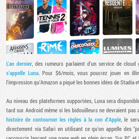
L'an dernier
, des rumeurs parlaient d'un service de cloud g
s'appelle Luna
. Pour $6/mois, vous pourrez jouer en il
l'impression qu'Amazon a piqué les bonnes idées de Stadia et
Au niveau des plateformes supportées, Luna sera disponible
tard sur Android même si les bidouilleurs ne devraient pas av
histoire de contourner les règles à la con d'Apple
, le se
directement via Safari en utilisant ce qu'on appelle des 
raccourcis lançant une page web en plein écran. Sur PC et M