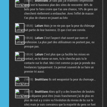
(18h41)
BeatKitano
Je sais pas j'ai vraiment l'impression
que c'est le business plan des sites de rencontre: 80% de
bots pour te faire croire que t'as une chance, 10% de gens qui
cherchent réellement a embaucher. Avec l'effet de masse:
t'as plus de chance en jouant au loto
(18h36)
Latium
Mais je ne nie pas que la peur du chômage
fait partie de leur business. Et que c'est une corvée.
(18h36)
Latium
C'est l'aspect chat ouvert par nom et
profession. La plus part des utilisateurs ne postent pas, ou
presque pas.
(18h34)
Latium
C'est plus que ça facilite les mises en
contact, on te donne un nom, tu le cherche puis tu le
contacte sur le chat. Moi c'est comme ça que je prends des
freelances typiquement. Ca permet souvent de se faire un
premier tri aussi.
(18h18)
BeatKitano
Ils ont weaponisé la peur du chomage...
:/
(18h18)
BeatKitano
Alors qu'il y a des branches de boulots
ou ça dépanne peut-être (mais franchement j'ai de plus en
plus de mal a y croire vu l'évolution du niveau de bs sur le
site) mais je suis convaincu que la majorité du gens se font