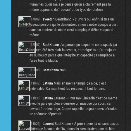
humaines quoi) mais je pense qu'on a clairement pas la
même approche du "reseau" et du type de relation
(14h09)
sveetch
BeatKitano > (13h07) oui enfin si tu a un
réseau perso à qui le démontrer, sinon à notre époque à part
dans un secteur de niche c'est compliqué d'être vu quand
même
(13h07)
BeatKitano
J’ai jamais pu saquer le corpospeak j’ai
toujours été très clair la dessus, et malgré tout j’ai toujours
eu du boulot parce que intégrité et capacité ça remplace a
l’aise tout le blabla.
(13h05)
BeatKitano
Non.
(11h42)
Latium
Mais en même temps ça aide, c'est
indéniable. Ca maintient les réseaux. Il faut le faire.
(11h35)
Latium
Laurent > Pour moi Linkedin c'est ce meme
avec le gars qui pleure derrière un masque qui souri, ça
devrait être leur logo. Ca me rappelle toujours mes périodes
de chômeur dépressif.
(11h25)
Laurent
BeatKitano > A priori, ceux là ne sont pas au
chômage à cause de l'IA, sinon ils n'en diraient pas du bien