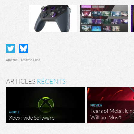
Amazon
Amazon Luna
ARTICLES
RÉCENTS
PREVIEW
Tears of Metal, le 
ARTICLE
William Musō
Xbox : vide Software