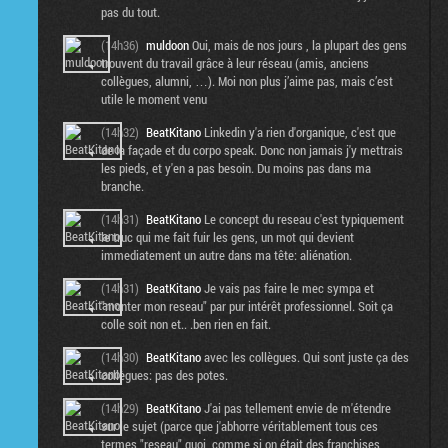
pas du tout.
(14h36)
muldoon
Oui, mais de nos jours , la plupart des gens
trouvent du travail grâce à leur réseau (amis, anciens
collègues, alumni, …). Moi non plus j’aime pas, mais c’est
utile le moment venu
(14h32)
BeatKitano
Linkedin y'a rien d'organique, c'est que
de la façade et du corpo speak. Donc non jamais j'y mettrais
les pieds, et y'en a pas besoin. Du moins pas dans ma
branche.
(14h31)
BeatKitano
Le concept du reseau c'est typiquement
le truc qui me fait fuir les gens, un mot qui devient
immediatement un autre dans ma tête: aliénation.
(14h31)
BeatKitano
Je vais pas faire le mec sympa et
"monter mon reseau" par pur intérêt professionnel. Soit ça
colle soit non et.. .ben rien en fait.
(14h30)
BeatKitano
avec les collègues. Qui sont juste ça des
collègues: pas des potes.
(14h29)
BeatKitano
J'ai pas tellement envie de m'étendre
sur le sujet (parce que j'abhorre véritablement tous ces
termes "reseau" quoi, comme si on était des franchises