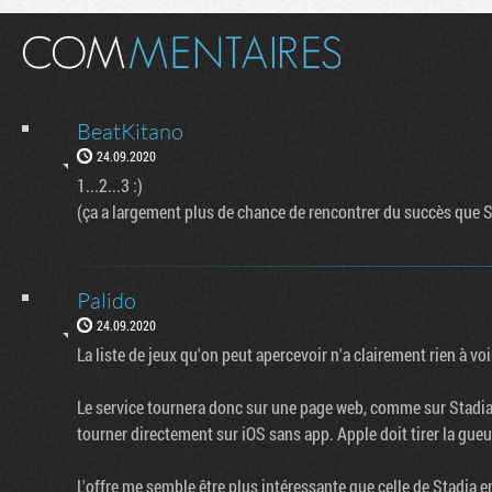
BeatKitano
24.09.2020
1...2...3 :)
(ça a largement plus de chance de rencontrer du succès que S
Palido
24.09.2020
La liste de jeux qu'on peut apercevoir n'a clairement rien à v
Le service tournera donc sur une page web, comme sur Stadia
tourner directement sur iOS sans app. Apple doit tirer la gueu
L'offre me semble être plus intéressante que celle de Stadia e