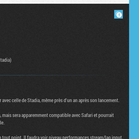
Masquer les commentaires lus.
tadia)
oir avec celle de Stadia, même près d'un an après son lancement.
, mais sera apparemment compatible avec Safari et pourrait
le.
n tout point. Il faudra voir niveau performances stream/lag input,