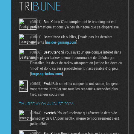
(08h11)
BeatKitano
C'est simplement le branding qui est
problématique et donc y'a peu de risque que ça disparaisse.
(08h11)
BeatKitano
Ok oubliez, j'avais pas les derniers
éléments [
insider-gaming.com
]
(08h08)
BeatKitano
Si vous avez un quelconque intérêt dans
single player tarkov je vous recommande de télécharger
l'installer. les devs de tarkov attaquent en justice les devs du
"mod" et donc ça sera probablement inaccessible d'ici peu.
[
forge.sp-tarkov.com
]
(06h51)
Fwdd
Bah si netflix casque ils ont raison, les gens
vont mettre le trailer sur tous les reseaux 4 secondes plus
tard, ca leur coute rien
THURSDAY 06 AUGUST 2026
(22h41)
sveetch
Pfouarf, rockstar qui réserve la démo de
gameplay de GTA pour netflix, même temporairement c'est
juste débile
(09h09)
BeatKitano
Bon le remake de halo est sorti du coup