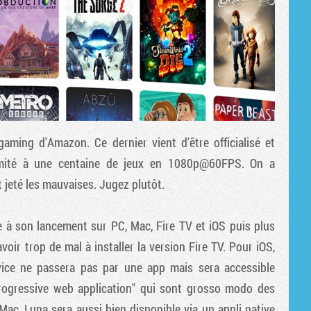
aming d'Amazon. Ce dernier vient d'être officialisé et
limité à une centaine de jeux en 1080p@60FPS. On a
 jeté les mauvaises. Jugez plutôt.
 à son lancement sur PC, Mac, Fire TV et iOS puis plus
oir trop de mal à installer la version Fire TV. Pour iOS,
rvice ne passera pas par une app mais sera accessible
"progressive web application" qui sont grosso modo des
ac, Luna sera aussi bien disponible via un appli native