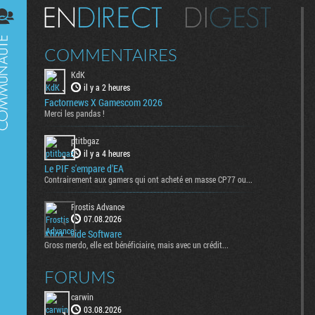
Digest
COMMENTAIRES
KdK
il y a 2 heures
Factornews X Gamescom 2026
Merci les pandas !
ptitbgaz
il y a 4 heures
Le PIF s'empare d'EA
Contrairement aux gamers qui ont acheté en masse CP77 ou...
Frostis Advance
07.08.2026
Xbox : vide Software
Gross merdo, elle est bénéficiaire, mais avec un crédit...
FORUMS
carwin
03.08.2026