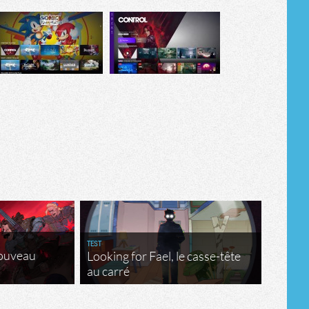
TEST
nouveau
Looking for Fael, le casse-tête
au carré