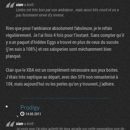
xiam
a écrit :
Limbo est très bon par son ambiance , mais aussi très court et on a
pas forcement envie d'y revenir.
Rien que pour l'ambiance absolument fabuleuse, je le refais
régulièrement. Je l'ai finis 4 fois pour l'instant. Sans compter qu'il
y a un paquet d'hidden Eggs a trouvé en plus de ceux du succès
(j'en suis à 108%) et ces saloperies sont méchamment bien
planqué.
Clair que le XBA est un complément nécessaire aux jeux boites.
J'étais très septique au départ, avec des SFII non remasterisé à
10€, mais aujourd'hui vu les perles qu'on y trouvent, j'adhère.
Prodigy
14.05.2011
xiam
a écrit :
Je crois que j'ai plus acheté de jeux arcade sur cette generation que de