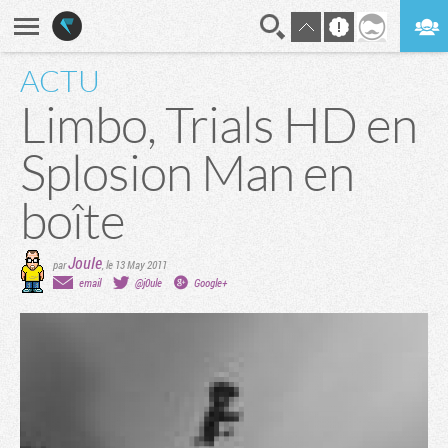
ACTU
En direct
Digest
Limbo, Trials HD en
Splosion Man en
boîte
Joule
par
,
le 13 May 2011
email
@j0ule
Google+