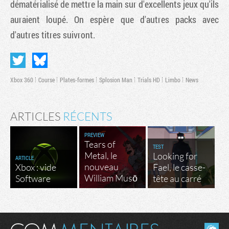
dématérialisé de mettre la main sur d'excellents jeux qu'ils
auraient loupé. On espère que d'autres packs avec
d'autres titres suivront.
Xbox 360
Course
Plates-formes
Splosion Man
Trials HD
Limbo
News
ARTICLES
RÉCENTS
PREVIEW
Tears of
TEST
Metal, le
Looking for
ARTICLE
nouveau
Xbox : vide
Fael, le casse-
William Musō
Software
tête au carré
Masquer les commentaires lus.