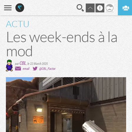
ACTU
En direct
Digest
Les week-ends à la
mod
CBL
par
,
le 22 March 2025
email
@CBL_Factor