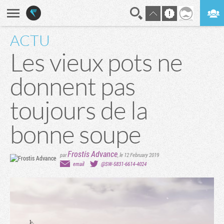
ACTU
En direct
Digest
Les vieux pots ne
donnent pas
toujours de la
bonne soupe
Frostis Advance
par
,
le 12 February 2019
email
@SW-5831-6614-4024