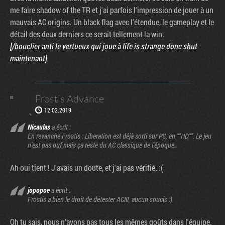
me faire shadow of the TR et j'ai parfois l'impression de jouer à un
mauvais AC origins. Un black flag avec l'étendue, le gameplay et le
détail des deux derniers ce serait tellement la win.
[/bouclier anti le vertueux qui joue à life is strange donc shut
maintenant]
Frostis Advance
12.02.2019
Nicaulas
a écrit :
En revanche Frostis : Liberation est déjà sorti sur PC, en ""HD"". Le jeu
n'est pas ouf mais ça reste du AC classique de l'époque.
Ah oui tient ! J'avais un doute, et j'ai pas vérifié. :(
jopopoe
a écrit :
Frostis a bien le droit de détester ACIII, aucun soucis :)
Oh tu sais, nous n'avons pas tous les mêmes goûts dans l'équipe.