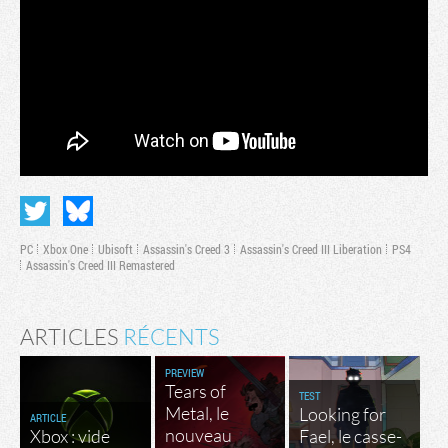
PC
Xbox One
Ubisoft
Assassin's Creed 3
Assassin's Creed III Liberation
PS4
Assassin's Creed III Remastered
ARTICLES
RÉCENTS
PREVIEW
Tears of
TEST
Metal, le
Looking for
ARTICLE
nouveau
Xbox : vide
Fael, le casse-