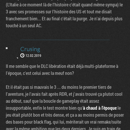
(L'Italie à ce moment là de l'histoire c'était quand même sympa) le
3 avec ses promesses sur l'histoire des US et tout me disait
franchement bien... Et au final c'était la purge. Je n'ai depuis plus
touché à un seul AC.
Crusing
12.02.2019
Il me semble que le DLC libération était déjà multi-plateforme à
l'époque, c'est celui avec la meuf non?
Et il était pas si mauvais le 3 ... du moins le premier tiers de
l'aventure, je l'avais fait après RDR, et j'avais trouvé ça plutot cool
au début, sauf que la boucle de gameplay était assez
insupportable, enfin le test montre bien qu'
à chaud à l'époque
le
jeu était plutôt bon et très dense, et ça a au moins permis de poser
des bases pour black flag, qui lui, mériterait un vrai remake/suite
avec la même ambition que les deux derniers. Je suis en train de