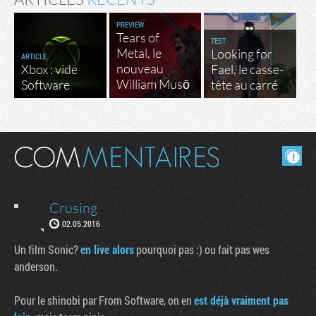
PREVIEW
Tears of
TEST
Metal, le
Looking for
ARTICLE
nouveau
Xbox : vide
Fael, le casse-
William Musō
Software
tête au carré
Masquer les commentaires lus.
Crusing
02.05.2016
Un film Sonic?
en live alors
pourquoi pas :) ou fait pas wes
anderson.
Pour le shinobi par From Software, on en
est déjà vraiment pas