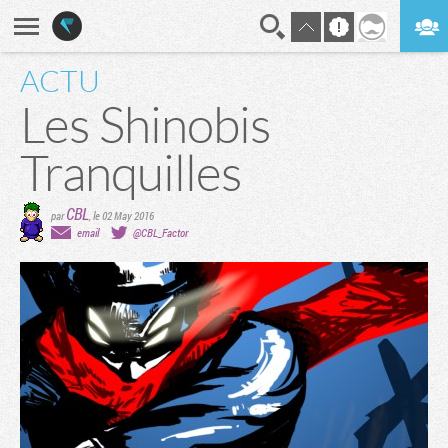
ACTU
En direct
Digest
Les Shinobis
Tranquilles
CBL
par
,
le 02 May 2016
email
@CBL_Factor