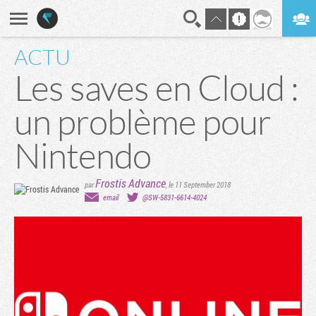
ACTU
En direct
Digest
Les saves en Cloud :
un problème pour
Nintendo
Frostis Advance
par
,
le 11 September 2018
email
@SW-5831-6614-4024