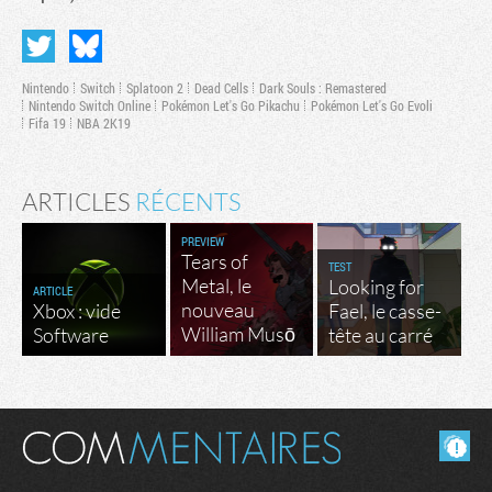
Nintendo
Switch
Splatoon 2
Dead Cells
Dark Souls : Remastered
Nintendo Switch Online
Pokémon Let's Go Pikachu
Pokémon Let's Go Evoli
Fifa 19
NBA 2K19
ARTICLES
RÉCENTS
PREVIEW
Tears of
TEST
Metal, le
Looking for
ARTICLE
nouveau
Xbox : vide
Fael, le casse-
William Musō
Software
tête au carré
Masquer les commentaires lus.