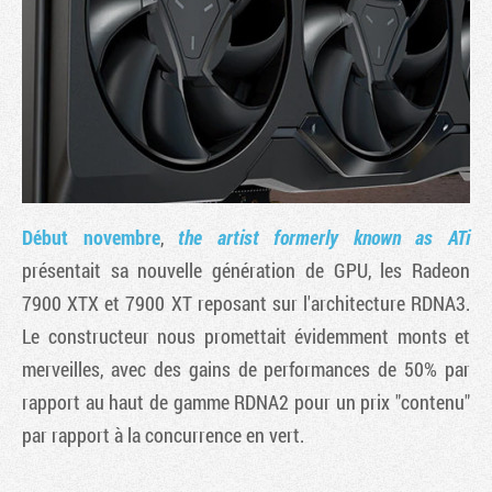
Début novembre
,
the artist formerly known as ATi
présentait sa nouvelle génération de GPU, les Radeon
7900 XTX et 7900 XT reposant sur l'architecture RDNA3.
Tribune
Le constructeur nous promettait évidemment monts et
merveilles, avec des gains de performances de 50% par
rapport au haut de gamme RDNA2 pour un prix "contenu"
par rapport à la concurrence en vert.