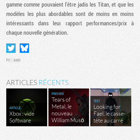
gamme comme pouvaient l'être jadis les Titan, et que les
modèles les plus abordables sont de moins en moins
intéressants dans leur rapport performances/prix à
chaque nouvelle génération.
PC
AMD
ARTICLES
RÉCENTS
PREVIEW
Tears of
TEST
Metal, le
Looking for
ARTICLE
nouveau
Xbox : vide
Fael, le casse-
William Musō
Software
tête au carré