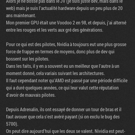
Alors je ne bosse pas dans le JV (je suis juste dev, mais dans le
web) mais je suis l'actualité hardware depuis un peu plus de 20
ans maintenant.
Mon premier GPU était une Voodoo 2 en 98, et depuis, j'ai alterné
entre les rouges et les verts aux gré des générations.
Pour ce qui est des pilotes, Nvidia à toujours eut une plus grosse
force de frappe en termes de moyens, donc plus de dev qui
bossent sur les pilotes.
Dans les faits, il y en a souvent eu un meilleur que l'autre à un
moment donné, cela variais suivant les architectures.
Il faut cependant noter qu'AMD est passé par une période difficile
qui a duré quelques années, ce qui leur valut cette réputation
d'avoir de mauvais pilotes.
Depuis Adrenalin, ils ont essayé de donner un tour de bras et il
faut avouer que cela s'est avéré payant (si on exclu le bug des
5700).
On peut dire aujourd'hui que les deux se valent. Nividia est peut-