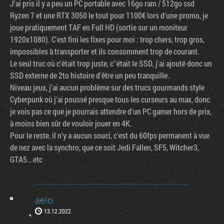
J'ai pris il y a peu un PC portable avec 16go ram / 512go ssd
Ryzen 7 et une RTX 3050 le tout pour 1100€ lors d'une promo, je
joue pratiquement TAF en Full HD (sortie sur un moniteur
1920x1080). C'est fini les fixes pour moi : trop chers, trop gros,
impossibles à transporter et ils consomment trop de courant.
Le seul truc où c'était trop juste, c''était le SSD, j'ai ajouté donc un
SSD externe de 2to histoire d'être un peu tranquille.
Niveau jeux, j'ai aucun problème sur des trucs gourmands style
Cyberpunk où j'ai poussé presque tous les curseurs au max, donc
je vois pas ce que je pourrais attendre d'un PC gamer hors de prix,
à moins bien sûr de vouloir jouer en 4K.
Pour le reste, il n'y a aucun souci, c'est du 60fps permanent à vue
de nez avec la synchro, que ce soit Jedi Fallen, SF5, Witcher3,
GTA5...etc
aeio
13.12.2022