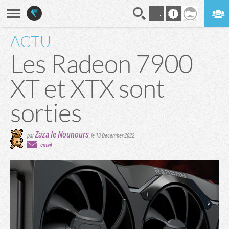
ACTU
En direct
Digest
Les Radeon 7900
XT et XTX sont
sorties
Zaza le Nounours
par
,
le 13 December 2022
email